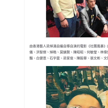
由香港藝人梁焯滿自編自導自演的電影《社團風暴》(3
儀、洪智傑、焯皓、莫鎮賢、陳昭昭、何敏瑩、林偉
豔、白健恩、石宇霆、梁家俊、陳毅華、張文彬、文