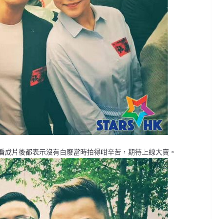
看成片後都表示沒有白廢當時拍得咁辛苦，期待上線大賣。