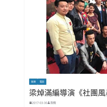
娛樂
電影
梁焯滿編導演《社團風
2017-03-30
浩楠