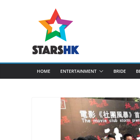
Skip
to
content
HOME
ENTERTAINMENT
BRIDE
B