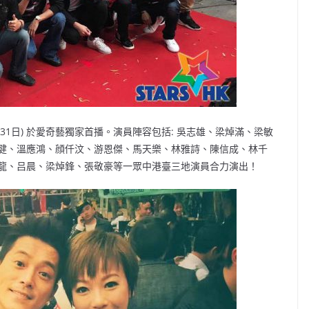
1日) 於愛奇藝獨家首播。演員陣容包括: 吳志雄、梁焯滿、梁敏
健、溫應鴻、顔仟汶、游恩傑、馬天樂、林雅詩、陳信成、林千
龍、吕晨、梁焯鋒、張敬豪等一眾中港臺三地演員合力演出！