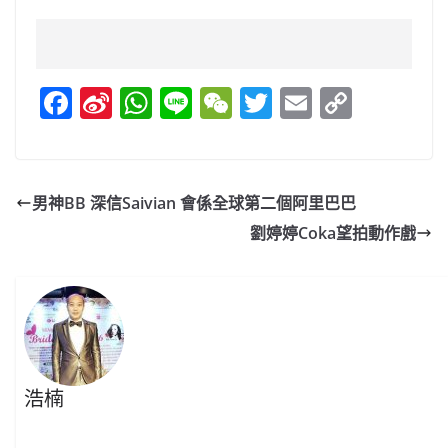
F
Si
W
Li
W
T
E
C
a
n
h
n
e
w
m
o
c
a
at
e
C
itt
ai
p
e
W
s
h
er
l
y
男神BB 深信Saivian 會係全球第二個阿里巴巴
b
ei
A
at
Li
劉婷婷Coka望拍動作戲
o
b
p
n
o
o
p
k
k
浩楠