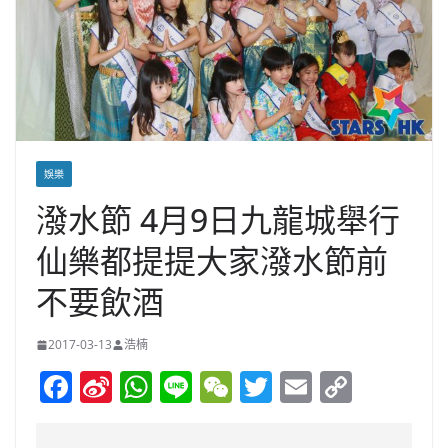
娛樂
潑水節 4月9日九龍城舉行
仙樂都提提大家潑水節前
不要飲酒
2017-03-13
浩楠
F
Si
W
Li
W
T
E
C
a
n
h
n
e
w
m
o