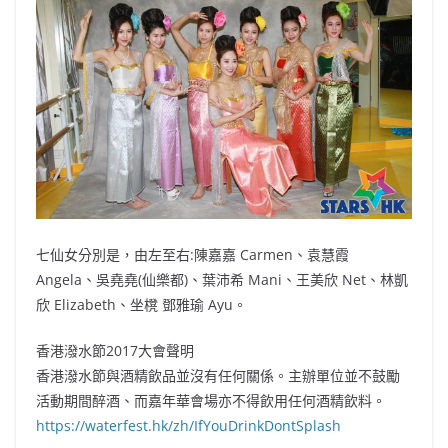
七仙女分別是，由左至右:陳嘉嘉 Carmen、袁慧霞
Angela、吳堯堯(仙樂都)、葉沛希 Mani、王美欣 Net、林凱
欣 Elizabeth、坐櫈 鄧雅瑜 Ayu。
香港潑水節2017大會聲明
香港潑水節與酒精飲品並沒有任何關係。主辦單位並不鼓勵
活動期間醉酒、而嘉年華會場亦不得飲用任何酒精飲料。
https://waterfest.hk/zh/IfYouDrinkDontSplash