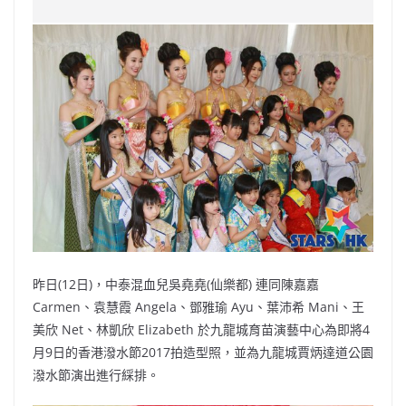
c
a
at
e
C
itt
ai
p
e
W
s
h
er
l
y
b
ei
A
at
Li
o
b
p
n
o
o
p
k
k
昨日(12日)，中泰混血兒吳堯堯(仙樂都) 連同陳嘉嘉
Carmen、袁慧霞 Angela、鄧雅瑜 Ayu、葉沛希 Mani、王
美欣 Net、林凱欣 Elizabeth 於九龍城育苗演藝中心為即將4
月9日的香港潑水節2017拍造型照，並為九龍城賈炳達道公園
潑水節演出進行綵排。