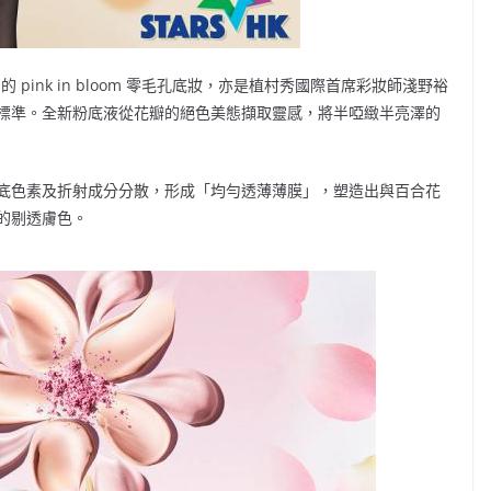
的 pink in bloom 零毛孔底妝，亦是植村秀國際首席彩妝師淺野裕
標準。全新粉底液從花瓣的絕色美態擷取靈感，將半啞緻半亮澤的
底色素及折射成分分散，形成「均勻透薄薄膜」，塑造出與百合花
的剔透膚色。