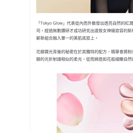
「Tokyo Glow」代表從內而外散發出透亮自然的紅潤
司，經過無數鑽研才成功研究出達致女神級妝容的新
嶄新組合融入單一的美肌底妝上。
花瓣霧光背後的秘密在於其獨特的配方，精華會將粉
瓣的光折射譜相似的柔光，從而締造如花般細嫩自然