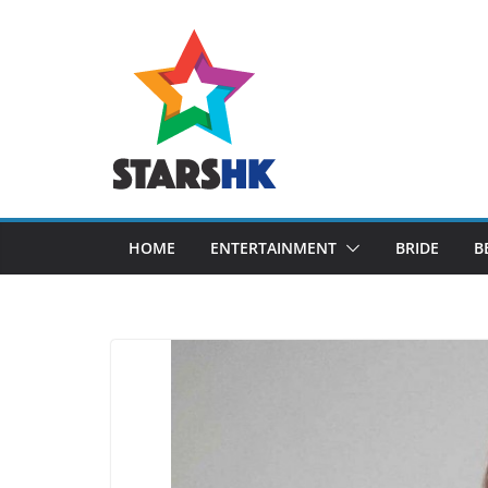
Skip
to
content
HOME
ENTERTAINMENT
BRIDE
B