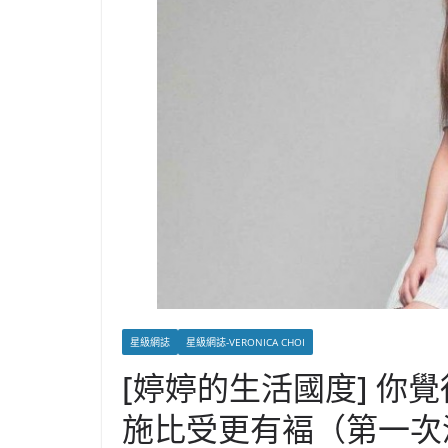
星級網誌
星級網誌-VERONICA CHOI
[婷婷的生活國度] 你
施比受更有褔（第一次