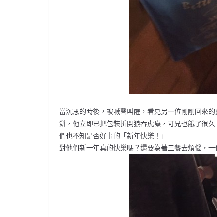
當沉思的時後，被喊聲叫醒，看見另一位剛剛回來的
餅，他立即已把包裝折開狼吞虎嚥，可見也餓了很久
們也不知是否好事的「新年快樂！」
對他們新一年真的快樂嗎？還要為著三餐去煩惱，一