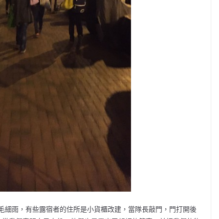
毛細雨，有些露宿者的住所是小貨櫃改建，當隊長敲門，門打開後