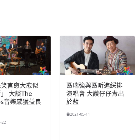
峰笑言愈大愈似
區瑞強與區昕進綵排
」 大談The
演唱會 大讚仔仔青出
tles音樂感獲益良
於藍
2021-05-11
-22