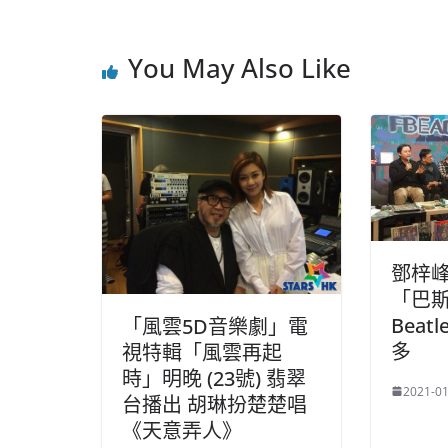
You May Also Like
鄧梓
「巴斯
Bea
「風雲5D音樂劇」電
多
視特輯「風雲再起
時」明晚 (23號) 翡翠
2021-01
台播出 胡琳扮楚楚唱
《天意弄人》