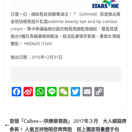
日復一日，細紋乾紋卻顯著減淡！？｛ultime8｝首度推出黃
金琥珀眼唇提升乳霜sublime beauty eye and lip contour
cream，集中修護礙眼討厭的眼唇周圍乾燥細紋，豐盈質感
融合8種珍貴親膚植物精油，賦活肌膚彈性緊緻，重塑水潤細
嫩肌。 HKD620 /15ml
推出日期：2016年12月31日
F
Si
W
Li
W
T
E
C
a
n
h
n
e
w
m
o
c
a
at
e
C
itt
ai
p
e
W
s
h
er
l
y
首個「Calbee¬¬快樂慈善跑」 2017年３月 大人細路齊
b
ei
A
at
Li
參與！ 人氣吉祥物陪您齊齊跑 送上獨家限量選手包