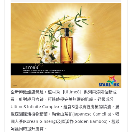
e
W
s
h
er
l
y
b
ei
A
at
Li
o
b
p
n
o
o
p
k
k
全新極致護膚體驗，植村秀｛Ultime8｝系列再添兩位新成
員，針對歲月痕跡，打造終極完美無瑕的肌膚。昇級成分
Ultime8 Infinite Complex，蘊含8種珍貴親膚植物精油，滿
載亞洲賦活植物精華，融合山茶花(Japanese Camellia)、韓
國人蔘(Korean Ginseng)及羅漢竹(Golden Bamboo)，極致
呵護同時提升膚質。