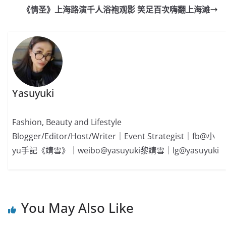
o
b
p
n
《情圣》上海路演千人浴袍观影 笑足百次嗨翻上海滩
o
o
p
k
k
Yasuyuki
Fashion, Beauty and Lifestyle
Blogger/Editor/Host/Writer｜Event Strategist｜fb@小
yu手記《靖雪》｜weibo@yasuyuki黎靖雪｜Ig@yasuyuki
You May Also Like