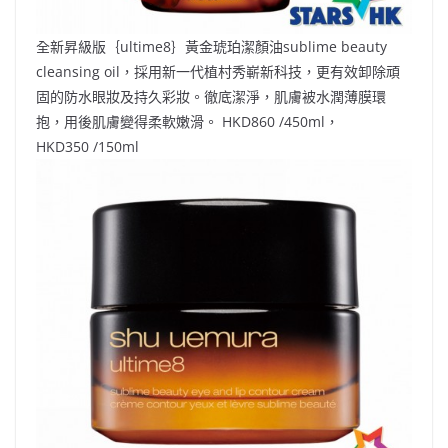
全新昇級版｛ultime8｝黃金琥珀潔顏油sublime beauty
cleansing oil，採用新一代植村秀嶄新科技，更有效卸除頑
固的防水眼妝及持久彩妝。徹底潔淨，肌膚被水潤薄膜環
抱，用後肌膚變得柔軟嫩滑。 HKD860 /450ml，
HKD350 /150ml