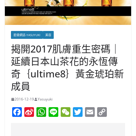
星級網誌-YASUYUKI
美容
揭開2017肌膚重生密碼｜
延續日本山茶花的永恆傳
奇｛ultime8｝黃金琥珀新
成員
2016-12-19
Yasuyuki
F
Si
W
Li
W
T
E
C
a
n
h
n
e
w
m
o
c
a
at
e
C
itt
ai
p