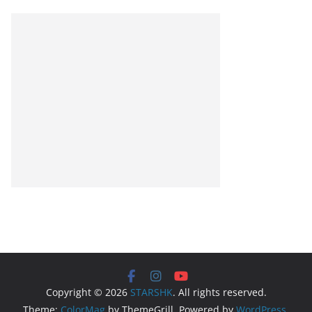
Copyright © 2026
STARSHK
. All rights reserved.
Theme:
ColorMag
by ThemeGrill. Powered by
WordPress
.