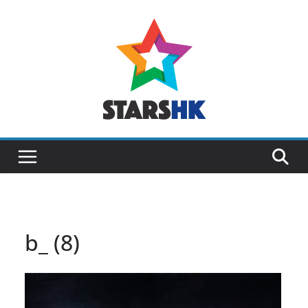
Skip
to
content
b_ (8)