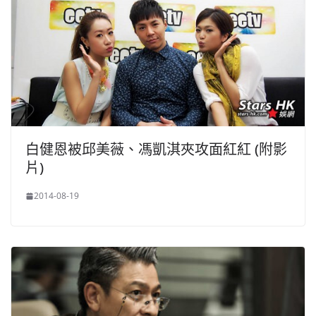
白健恩被邱美薇、馮凱淇夾攻面紅紅 (附影
片)
2014-08-19