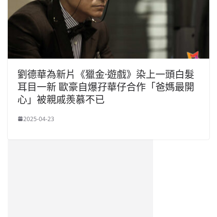
劉德華為新片《獵金·遊戲》染上一頭白髮
耳目一新 歐豪自爆孖華仔合作「爸媽最開
心」被親戚羨慕不已
2025-04-23