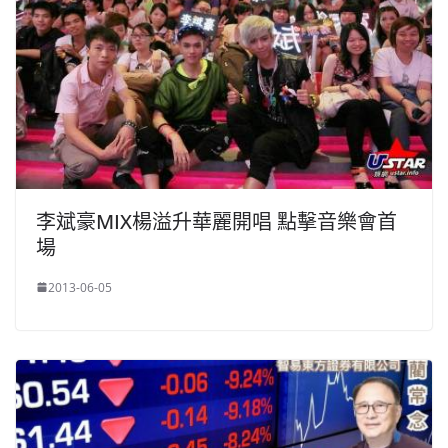
李斌豪MIX楊溢升華麗開唱 點擊音樂會首
場
2013-06-05