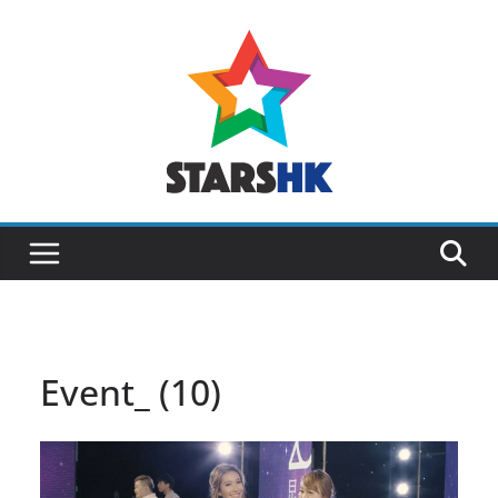
Skip
to
content
Event_ (10)