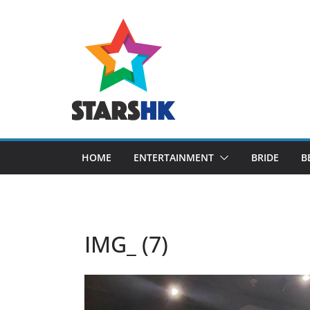
Skip
to
content
HOME
ENTERTAINMENT
BRIDE
B
IMG_ (7)