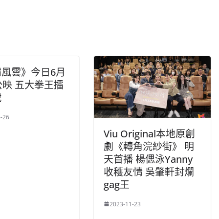
霸風雲》今日6月
公映 五大拳王擂
戰
-26
Viu Original本地原創
劇《轉角浣紗街》 明
天首播 楊偲泳Yanny
收穫友情 吳肇軒封爛
gag王
2023-11-23