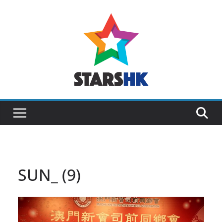
Skip
to
content
SUN_ (9)