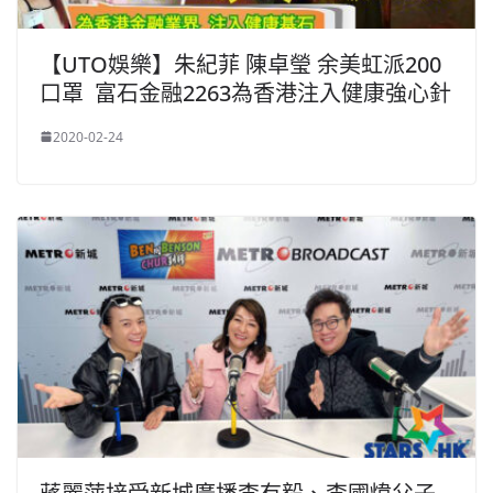
【UTO娛樂】朱紀菲 陳卓瑩 余美虹派200
口罩 富石金融2263為香港注入健康強心針
2020-02-24