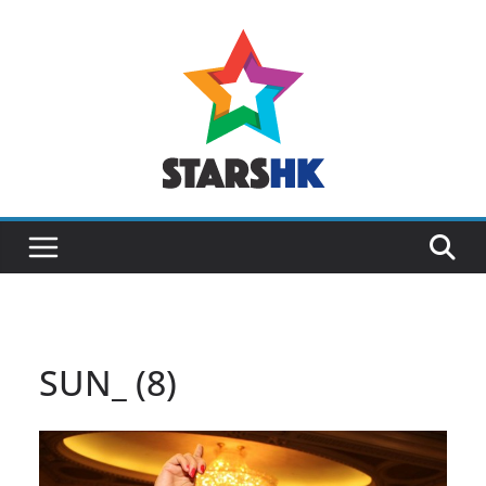
Skip
to
content
SUN_ (8)