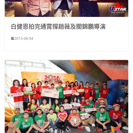
白健恩拍完通霄撐趙薇及關錦鵬導演
2013-06-04