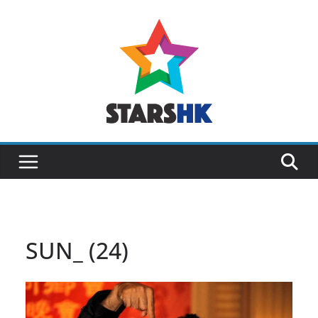
Skip
to
content
SUN_ (24)