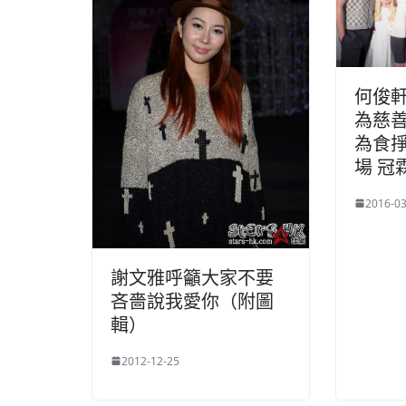
何俊
為慈善
為食
場 冠
2016-03
謝文雅呼籲大家不要
吝嗇說我愛你（附圖
輯）
2012-12-25