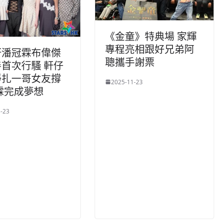
《金童》特典場 家輝
專程亮相跟好兄弟阿
軒潘冠霖布偉傑
聰攜手謝票
首次行騷 軒仔
掙扎一哥女友撐
2025-11-23
霖完成夢想
-23