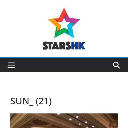
Skip
to
content
SUN_ (21)