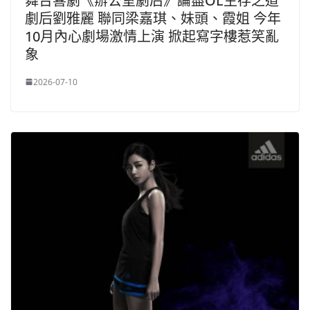
舞台喜劇《辦公室劇后》論盡OL生存之道
劇后劉雅麗 聯同梁嘉琪、妹頭、霞姐 今年
10月內心劇場激情上演 掀起寫字樓惹笑亂
象
2026-07-10