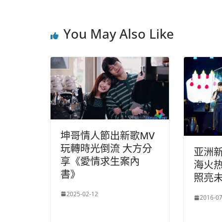
You May Also Like
坤哥情人節出新歌MV
玩轉時光倒流 大方分
亚洲
享《愛情求生案內
海火热
書》
照亮
2025-02-12
2016-07