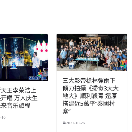
三大影帝槍林彈雨下
傾力拍攝《掃毒3天大
新天王李荣浩上
地大》順利殺青 還原
开唱 万人庆生
搭建近5萬平“泰國村
未来音乐旅程
寨”
-10
2021-10-26