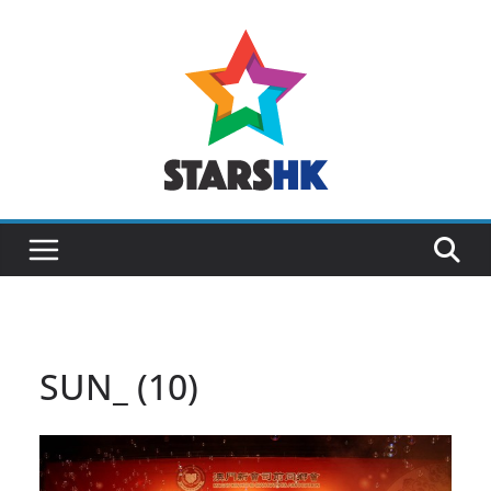
Skip
to
content
SUN_ (10)