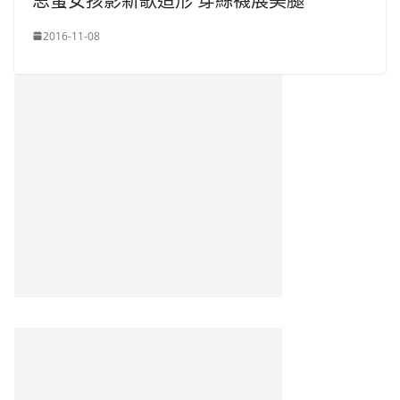
思蜜女孩影新歌造形 穿絲襪展美腿
2016-11-08