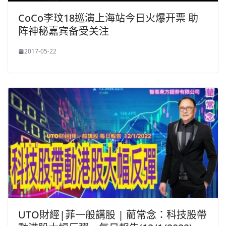
CoCo李玟18巡演上海站今日火爆开票 助
阵神秘嘉宾备受关注
2017-05-22
UTO財經|菲一般講股 | 藺常念：科技股帶