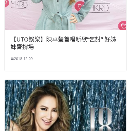
【UTO娛樂】陳卓瑩首唱新歌”乞討” 好姊
妹齊撐場
2018-12-09