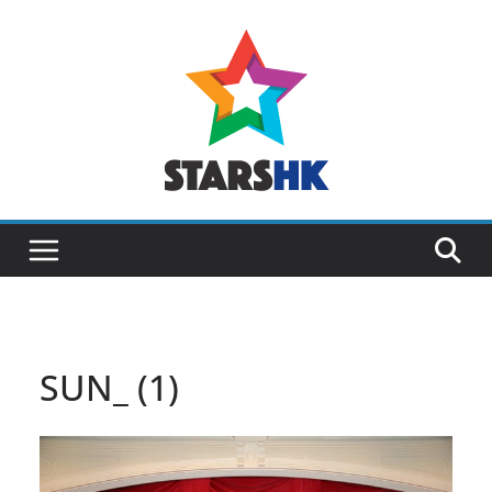
Skip
to
content
SUN_ (1)