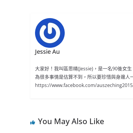
b
ei
A
at
o
b
p
o
o
p
k
Jessie Au
大家好！我叫區思晴(Jessie)，是一名90
為很多事情是估算不到，所以要珍惜與身邊人一起的時
https://www.facebook.com/auszeching2015
You May Also Like