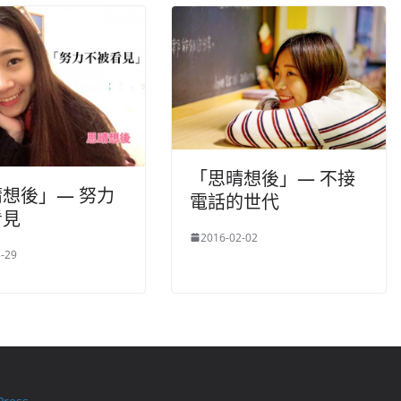
「思晴想後」— 不接
想後」— 努力
電話的世代
看見
2016-02-02
-29