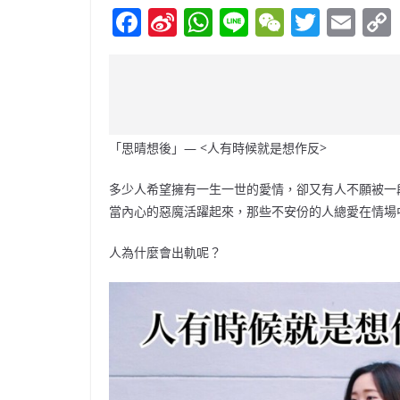
F
Si
W
Li
W
T
E
a
n
h
n
e
w
m
c
a
at
e
C
itt
ai
e
W
s
h
er
l
b
ei
A
at
「思晴想後」— <人有時候就是想作反>
o
b
p
o
o
p
多少人希望擁有一生一世的愛情，卻又有人不願被一
當內心的惡魔活躍起來，那些不安份的人總愛在情場
k
人為什麼會出軌呢？