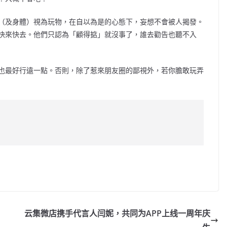
（及身體）視為玩物，在自以為是的心態下，妄想不會被人揭發。
快來快去。他們只認為「顧得掂」就沒事了，誰去勸告也聽不入
也最好行遠一點。否則，除了惹來朋友圈的鄙視外，若你膽敢玩弄
C
o
p
y
云集微店携手代言人闫妮，共同为APP上线一周年庆