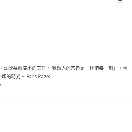
Li
生
n
k
後女生，喜歡幕前演出的工作。 我做人的宗旨是「珍惜每一刻」，因
光。 Fans Page:
/