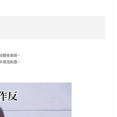
C
o
p
y
Li
n
k
段關係束綁。
中尋找刺激。