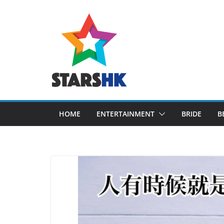
Skip
to
content
HOME
ENTERTAINMENT
BRIDE
B