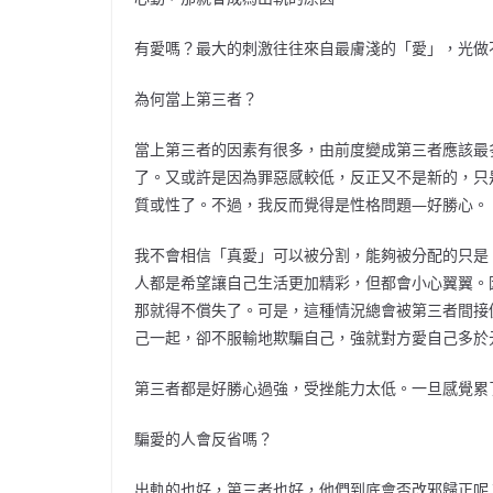
有愛嗎？最大的刺激往往來自最膚淺的「愛」，光做
為何當上第三者？
當上第三者的因素有很多，由前度變成第三者應該最
了。又或許是因為罪惡感較低，反正又不是新的，只
質或性了。不過，我反而覺得是性格問題—好勝心。
我不會相信「真愛」可以被分割，能夠被分配的只是
人都是希望讓自己生活更加精彩，但都會小心翼翼。
那就得不償失了。可是，這種情況總會被第三者間接
己一起，卻不服輸地欺騙自己，強就對方愛自己多於
第三者都是好勝心過強，受挫能力太低。一旦感覺累
騙愛的人會反省嗎？
出軌的也好，第三者也好，他們到底會否改邪歸正呢