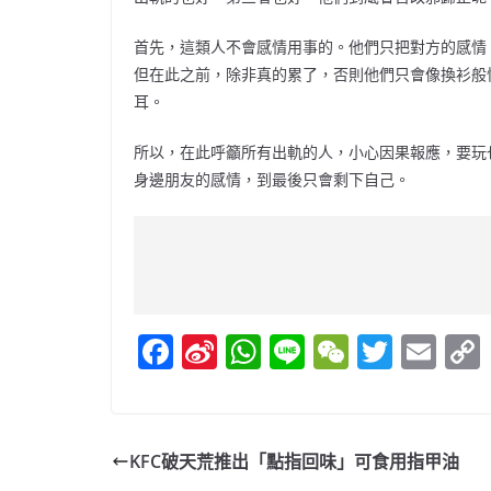
首先，這類人不會感情用事的。他們只把對方的感情
但在此之前，除非真的累了，否則他們只會像換衫般
耳。
所以，在此呼籲所有出軌的人，小心因果報應，要玩
身邊朋友的感情，到最後只會剩下自己。
F
Si
W
Li
W
T
E
a
n
h
n
e
w
m
c
a
at
e
C
itt
ai
e
W
s
h
er
l
KFC破天荒推出「點指回味」可食用指甲油