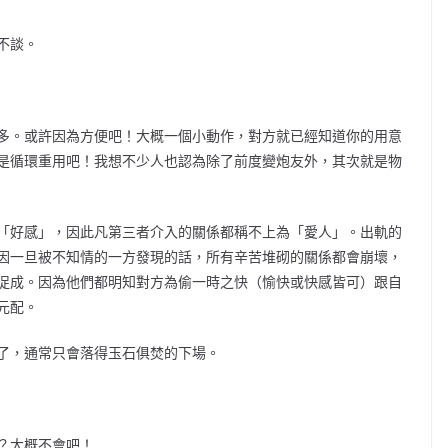
不談。
多。或許因為方便吧！大概一個小動作，對方就已經知道你的用意
是循環重用吧！我想不少人也認為除了前度變炮友外，其次就是物
「好感」，因此凡第三者介入的關係都稱不上為「愛人」。出軌的
因一旦被不知情的一方發現的話，所有辛苦堆砌的關係都會崩壞，
促成。因為他們都明知對方為偷一時之快（愉快或快感皆可）跟自
元配。
了，通常只會落得玉石俱焚的下場。
？大概不會吧！