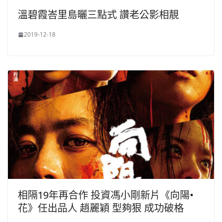
溫碧霞峇里島曬三點式 讚老公影相靚
2019-12-18
相隔19年再合作 投資馮小剛新片《向陽•
花》任出品人 趙麗穎 型夠狠 成功破格