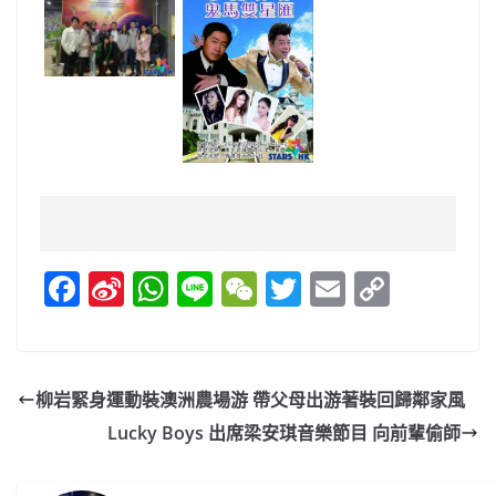
F
Si
W
Li
W
T
E
C
a
n
h
n
e
w
m
o
c
a
at
e
C
itt
ai
p
e
W
s
h
er
l
y
柳岩緊身運動裝澳洲農場游 帶父母出游著裝回歸鄰家風
b
ei
A
at
Li
Lucky Boys 出席梁安琪音樂節目 向前輩偷師
o
b
p
n