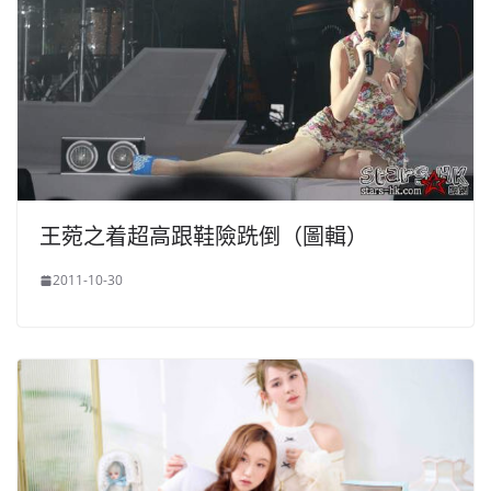
王菀之着超高跟鞋險跣倒（圖輯）
2011-10-30