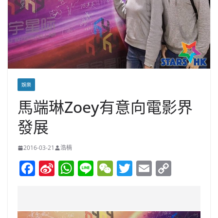
娛樂
馬端琳Zoey有意向電影界
發展
2016-03-21
浩楠
F
Si
W
Li
W
T
E
C
a
n
h
n
e
w
m
o
c
a
at
e
C
itt
ai
p
e
W
s
h
er
l
y