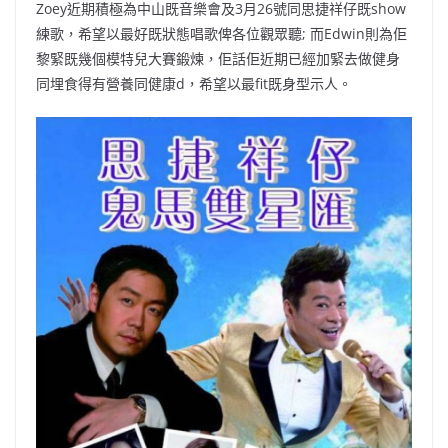
Zoey近期積極為中山既音樂會及3月26號同思捷祥仔既show
練歌，希望以最好既狀態唱歌俾各位觀眾聽; 而Edwin則為佢
黎緊既幾個模特兒大賽鍛煉，佢話佢近期已經加緊去做健身
同埋食得有營養同健康d，希望以最fit既身型示人。