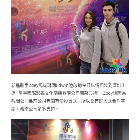
b
ei
A
at
Li
o
b
p
n
o
o
p
k
k
新進歌手Zoey馬端琳同Edwin陸啟聰今日以情侶裝到深圳出
席“ 昊宇國際影視文化傳播有限公司開幕典禮”，Zoey話因為
呢間公司係前公司老闆有份投資既，所以會有好大既合作空
間，希望公司多多支持。