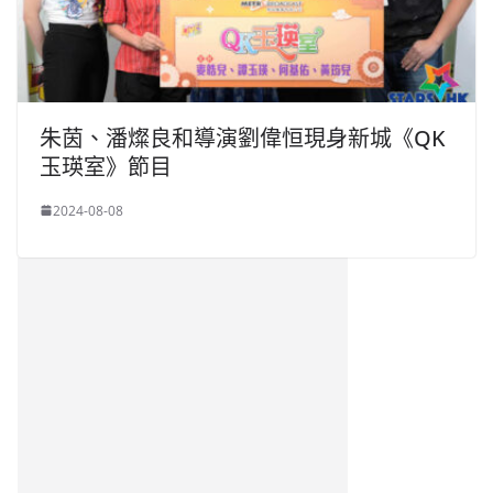
朱茵、潘燦良和導演劉偉恒現身新城《QK
玉瑛室》節目
2024-08-08