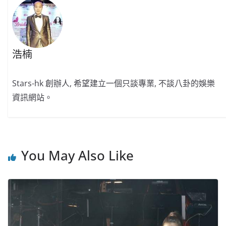
o
o
p
k
k
浩楠
Stars-hk 創辦人, 希望建立一個只談專業, 不談八卦的娛樂
資訊網站。
You May Also Like