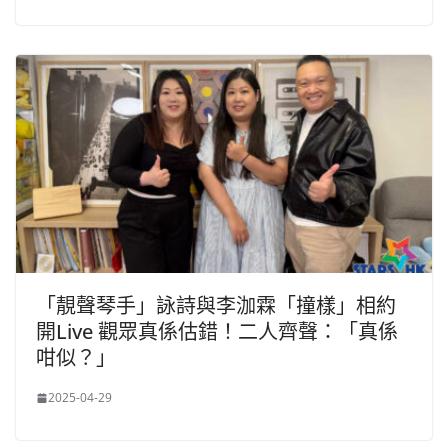
「靚聲琴手」詠詩與李泇霖「撞樣」相約
開Live 觀眾真係估錯！二人齊聲：「真係
咁似？」
2025-04-29