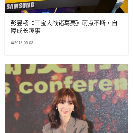
彭昱畅《三宝大战诸葛亮》萌点不断，自
曝成长趣事
2018-05-08