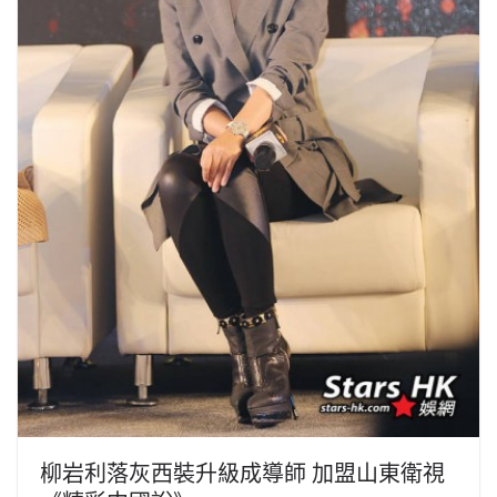
柳岩利落灰西裝升級成導師 加盟山東衛視