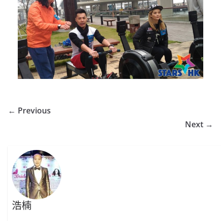
← Previous
Next →
浩楠