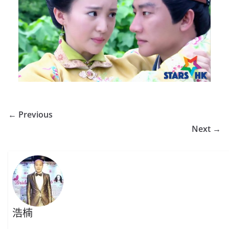
← Previous
Next →
浩楠