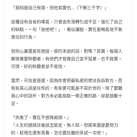
「我知道自己有錯。但他其實也…（下刪三千字）」
這種沒有自省的嘆氣，只會由失落轉化成不忿，強化了自己
的缺點。一句「由他吧！」，看似灑脫，實在是晦氣地不負
責任的行為。
但你心裏還是有想說，卻仍未說的話，對嗎？其實，每個人
都很需要聆聽者，有他們才發覺自己並不孤單，也不寂寞。
可惜，好的聆聽者並不易找。
當然，可信是首選。因為你會把最私密的想法告訴對方，而
有些真心話是任性的，有些更可能是不容於世的。除了要聽
我心中的話外，對方未必能指點一條正確的路，卻是鼓勵十
足。
「失敗了，實在不想再麻煩。」
「人生的道路往後該怎麼走，無人知，但將來還是要努力
的。趁現在還有青春，怎也要壯膽的多試一次吧！」