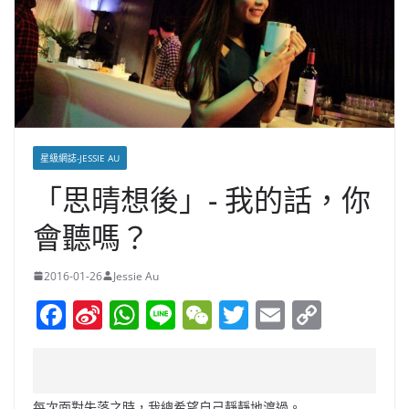
星級網誌-JESSIE AU
「思晴想後」- 我的話，你
會聽嗎？
2016-01-26
Jessie Au
F
Si
W
Li
W
T
E
C
a
n
h
n
e
w
m
o
c
a
at
e
C
itt
ai
p
e
W
s
h
er
l
y
每次面對失落之時，我總希望自己靜靜地渡過。