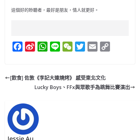
這個好的聆聽者，最好是朋友，情人就更好。
F
Si
W
Li
W
T
E
C
a
n
h
n
e
w
m
o
c
a
at
e
C
itt
ai
p
e
W
s
h
er
l
y
[飲食] 佐敦《李記大連燒烤》 感受東北文化
b
ei
A
at
Li
Lucky Boys、FFx與眾歌手為跳舞比賽演出
o
b
p
n
o
o
p
k
k
Jessie Au