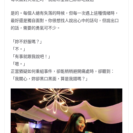
b
ei
A
at
Li
是的。每個人總有失落的時候，但每一次遇上這種情緒時，
o
b
p
n
最好還是獨自面對。你很想找人說出心中的話句，但說出口
o
o
p
k
的話，需要的勇氣可不少。
k
「妳不舒服嗎？」
「不。」
「有事就跟我說吧！」
「嗯。」
正當猶疑如何重組事件，卻能稍稍避開痛處時，卻聽到：
「我關心，妳卻黑口黑面，算是我錯嗎？」