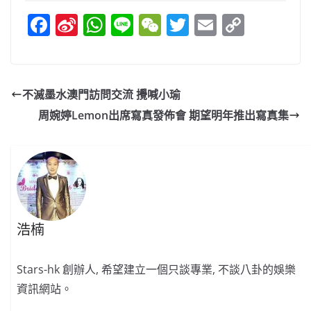
F
Si
W
Li
W
T
E
C
a
n
h
n
e
w
m
o
c
a
at
e
C
itt
ai
p
e
W
s
h
er
l
y
不滅墨水澳門訪問交流 攪喊小瑜
b
ei
A
at
Li
周婉婷Lemon出席寫真發佈會 期望明年推出寫真集
o
b
p
n
o
o
p
k
k
浩楠
Stars-hk 創辦人, 希望建立一個只談專業, 不談八卦的娛樂
資訊網站。