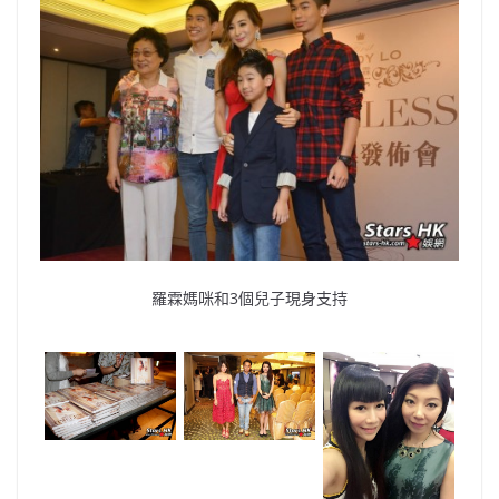
羅霖媽咪和3個兒子現身支持