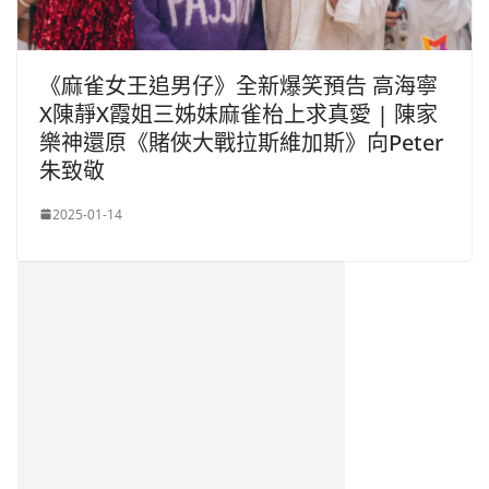
《麻雀女王追男仔》全新爆笑預告 高海寧
X陳靜X霞姐三姊妹麻雀枱上求真愛 | 陳家
樂神還原《賭俠大戰拉斯維加斯》向Peter
朱致敬
2025-01-14