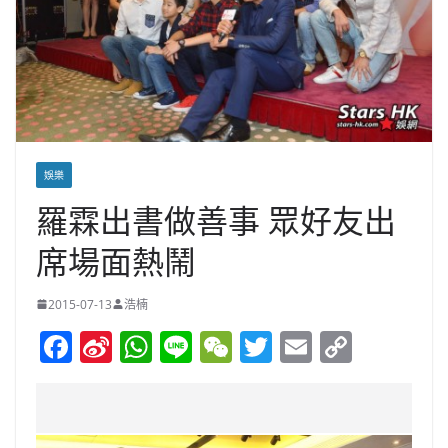
娛樂
羅霖出書做善事 眾好友出
席場面熱鬧
2015-07-13
浩楠
F
Si
W
Li
W
T
E
C
a
n
h
n
e
w
m
o
c
a
at
e
C
itt
ai
p
e
W
s
h
er
l
y