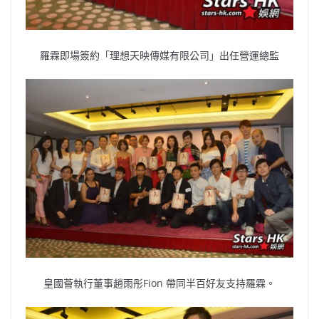
羅霖即場簽約「理想天映傳媒有限公司」出任營運總監
皇國薈執行董事趙雨彤Fion 帶同半百好友支持羅霖。