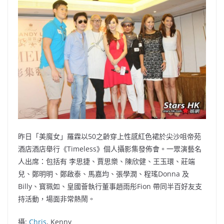
b
ei
A
at
Li
o
b
p
n
o
o
p
k
k
昨日「美魔女」羅霖以50之齡穿上性感紅色裙於尖沙咀帝苑
酒店酒店舉行《Timeless》個人攝影集發佈會。一眾演藝名
人出席：包括有 李思捷、賈思樂、陳欣健、王玉環、莊端
兒、鄭明明、鄭啟泰、馬嘉均、張學潤、程瑤Donna 及
Billy、寳珮如、皇國薈執行董事趙雨彤Fion 帶同半百好友支
持活動，場面非常熱鬧。
攝:
Chris
, Kenny