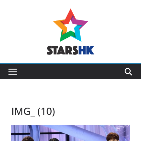
Skip
to
content
IMG_ (10)