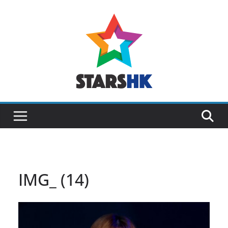
Skip
to
content
IMG_ (14)