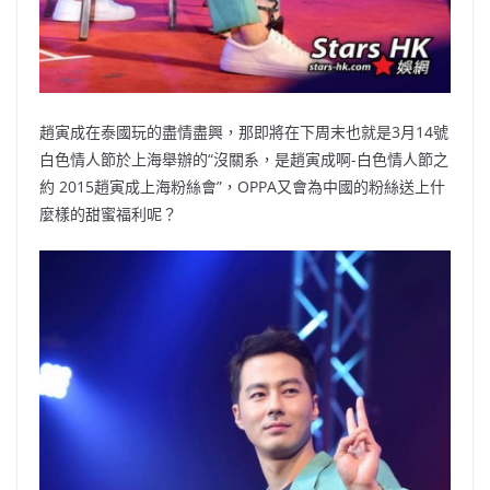
趙寅成在泰國玩的盡情盡興，那即將在下周末也就是3月14號
白色情人節於上海舉辦的“沒關系，是趙寅成啊-白色情人節之
約 2015趙寅成上海粉絲會”，OPPA又會為中國的粉絲送上什
麼樣的甜蜜福利呢？