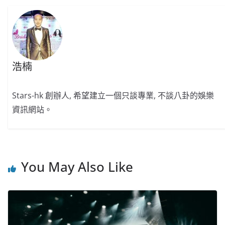
o
o
p
k
k
浩楠
Stars-hk 創辦人, 希望建立一個只談專業, 不談八卦的娛樂
資訊網站。
You May Also Like