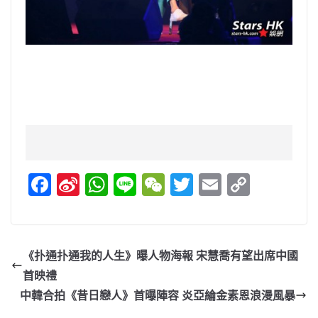
F
Si
W
Li
W
T
E
C
a
n
h
n
e
w
m
o
c
a
at
e
C
itt
ai
p
e
W
s
h
er
l
y
《扑通扑通我的人生》曝人物海報 宋慧喬有望出席中國
b
ei
A
at
Li
首映禮
o
b
p
n
中韓合拍《昔日戀人》首曝陣容 炎亞綸金素恩浪漫風暴