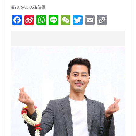
2015-03-05
浩楠
F
Si
W
Li
W
T
E
C
a
n
h
n
e
w
m
o
c
a
at
e
C
itt
ai
p
e
W
s
h
er
l
y
b
ei
A
at
Li
o
b
p
n
o
o
p
k
k