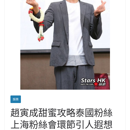
娛樂
趙寅成甜蜜攻略泰國粉絲
上海粉絲會環節引人遐想