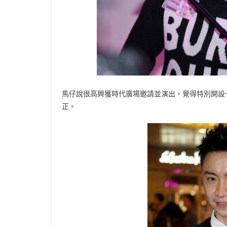
馬仔說很高興獲時代廣場邀請並演出，覺得特別開設
正。