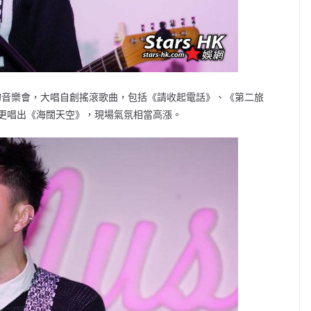
m舉行的音樂會，大唱自創搖滾歌曲，包括《請收起電話》、《第二旅
更唱出《海闊天空》，現場氣氛相當高漲。