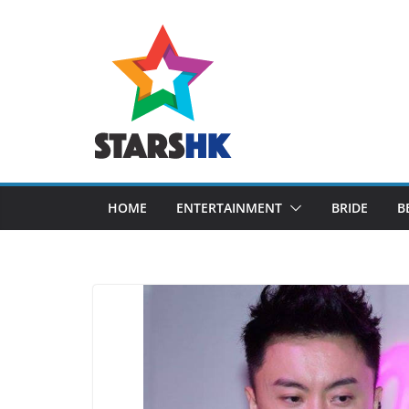
Skip
to
content
HOME
ENTERTAINMENT
BRIDE
B