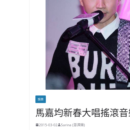
娛樂
馬嘉均新春大唱搖滾音
2015-03-02
Sarina (澎湃妹)