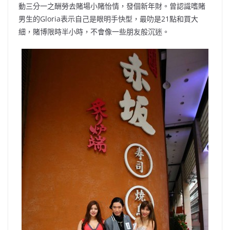
動三分一之酬勞去賭場小賭怡情，發個新年財。曾認識嗜賭
男生的Gloria表示自己是眼明手快型，最叻是21點和買大
細，賭博限時半小時，不會像一些朋友般沉迷。