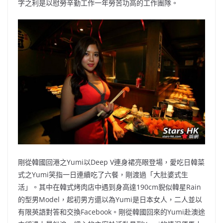
字之利是以慰勞辛勤工作一年勞苦功高的工作團隊。
剛從韓國回港之Yumi以Deep V連身裙亮眼登場，愛吃日韓菜
式之Yumi笑指一日連續吃了六餐，剛渡過「大肚婆式生
活」。其中在韓式烤肉店中遇到身高達190cm貎似韓星Rain
的型男Model，起初男方還以為Yumi是日本女人，二人並以
有限英語對答和交換Facebook。剛從韓國回來的Yumi赴澳途