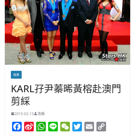
娛樂
KARL孖尹蓁晞黃榕赴澳門
剪綵
2015-02-13
浩楠
F
Si
W
Li
W
T
E
C