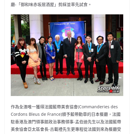
廳-「御和味赤坂居酒屋」剪綵並率先試食。
作為全澳唯一獲得法國藍帶美食協會(Commanderies des
Cordons Bleus de France)頒予藍帶勳章的日本餐廳，法國
駐香港及澳門領事館政治事務領事-孟伯迪先生以及法國藍帶
美食協會亞太區會長-古載禮先生更專程從法國到來為餐廳受