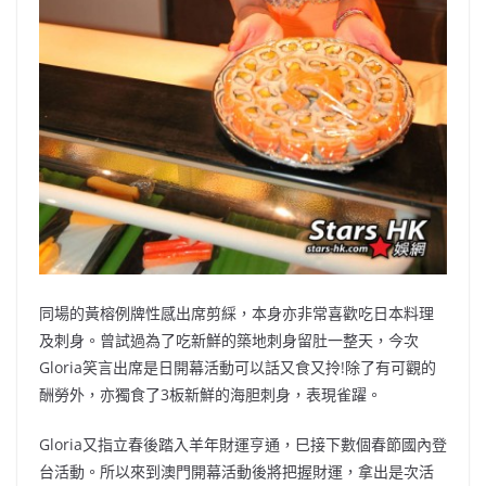
同場的黃榕例牌性感出席剪綵，本身亦非常喜歡吃日本料理
及刺身。曾試過為了吃新鮮的築地刺身留肚一整天，今次
Gloria笑言出席是日開幕活動可以話又食又拎!除了有可觀的
酬勞外，亦獨食了3板新鮮的海胆刺身，表現雀躍。
Gloria又指立春後踏入羊年財運亨通，巳接下數個春節國內登
台活動。所以來到澳門開幕活動後將把握財運，拿出是次活