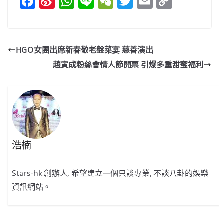
F
Si
W
Li
W
T
E
C
a
n
h
n
e
w
m
o
c
a
at
e
C
itt
ai
p
e
W
s
h
er
l
y
HGO女團出席新春敬老盤菜宴 慈善演出
b
ei
A
at
Li
趙寅成粉絲會情人節開票 引爆多重甜蜜福利
o
b
p
n
o
o
p
k
k
浩楠
Stars-hk 創辦人, 希望建立一個只談專業, 不談八卦的娛樂
資訊網站。