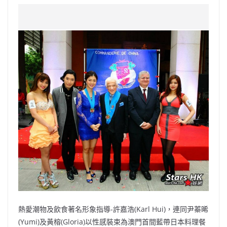
a
n
h
n
e
w
m
o
c
a
at
e
C
itt
ai
p
e
W
s
h
er
l
y
b
ei
A
at
Li
o
b
p
n
o
o
p
k
k
熱愛潮物及飲食著名形象指導-許嘉浩(Karl Hui)，連同尹蓁晞
(Yumi)及黃榕(Gloria)以性感裝束為澳門首間藍帶日本料理餐