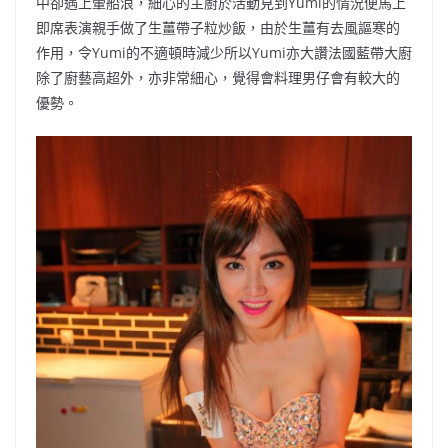
中卻遇上暈船浪，細心的主廚於活動見到Yumi的情況便馬上
即席表演親手做了生薑帶子粒炒飯，由於生薑有去風謳寒的
作用，令Yumi的不適頓時減少所以Yumi亦大讚法國藍帶大廚
除了廚藝高超外，亦非常細心，覺得會料理男仔會有較大的
優勢。