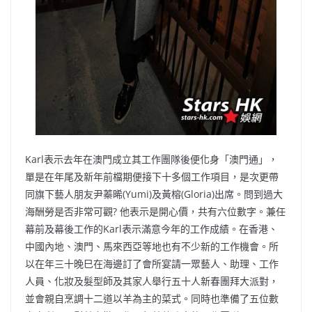
Karl表示去年在澳門成立其工作團隊後便化身「澳門通」，
單是在年尾及新年前檔期便接下十多個工作項目，是次更帶
同旗下藝人朋友尹蓁晞(Yumi)及黃榕(Gloria)出席。問到過大
海酬勞是否非常可觀? 他表示是開心價，共有六位數字。兼任
幕前及幕後工作的Karl表示滿意今年的工作成績。在香港、
中國內地、澳門、馬來西亞等地也有不少新的工作機會。所
以在年三十晚巳在海邊訂了會所宴請一眾藝人、助理、工作
人員、化妝及髮型師及其家人舉行五十人新春團拜大派對，
並會親自烹調十二道以羊為主的菜式。同時也準備了五位數