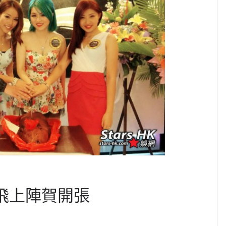
x單飛上陣賀開張