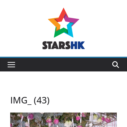
Skip
to
content
IMG_ (43)