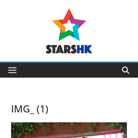
Skip
to
content
IMG_ (1)