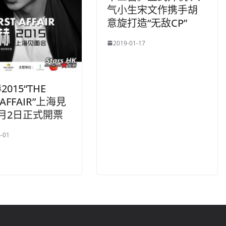
气小生宋文作携手胡
意旋打造“无敌CP”
2019-01-17
015“THE
T AFFAIR”上海見
月2日正式開票
-01