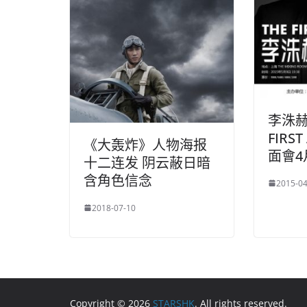
李洙赫2
FIRS
《大轰炸》人物海报
面會4
十二连发 阴云蔽日暗
含角色信念
2015-04
2018-07-10
Copyright © 2026
STARSHK
. All rights reserved.