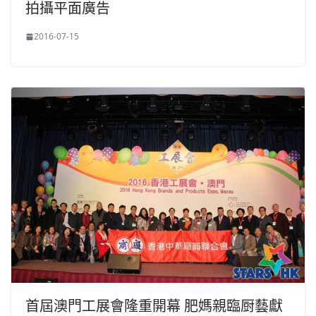
拍攝平面廣告
2016-07-15
首屆澳門工展會隆重開幕 肥媽親臨厨藝獻