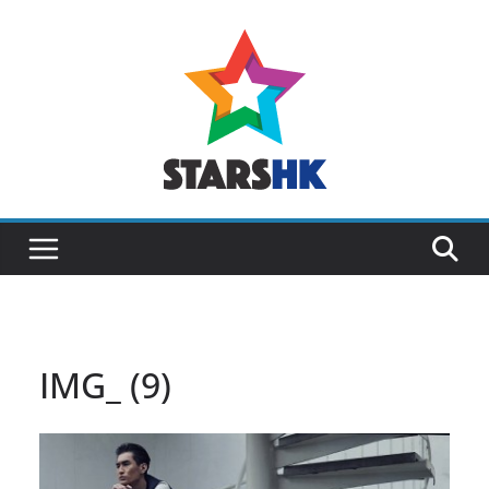
Skip
to
content
IMG_ (9)