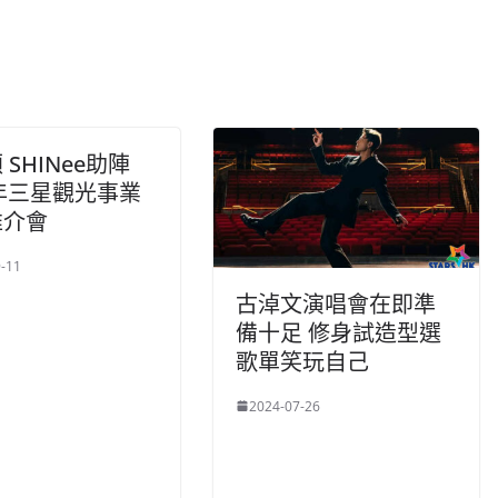
 SHINee助陣
5年三星觀光事業
推介會
-11
古淖文演唱會在即準
備十足 修身試造型選
歌單笑玩自己
2024-07-26