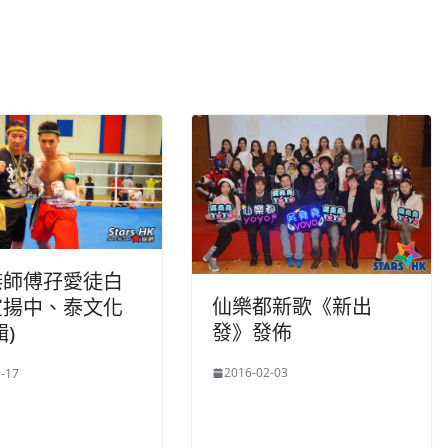
傑師傅孖愛徒白
仙樂都新歌《新出
宣揚中、泰文化
發》發佈
輯)
2016-02-03
-17