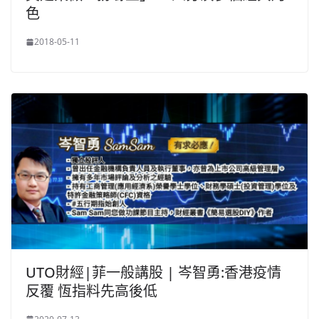
色
2018-05-11
UTO財經|菲一般講股 | 岑智勇:香港疫情
反覆 恆指料先高後低