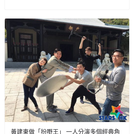
黃建東做「扮嘢王」 一人分演多個經典角