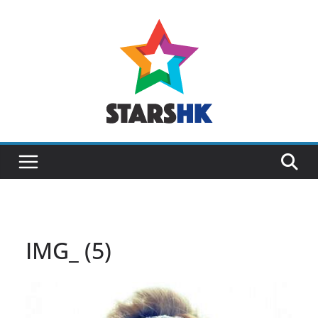
Skip
to
content
IMG_ (5)