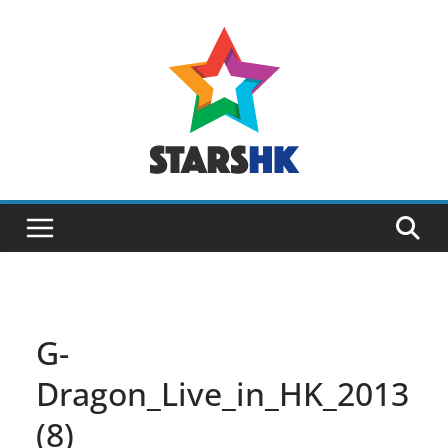
Skip
to
content
G-
Dragon_Live_in_HK_2013
(8)