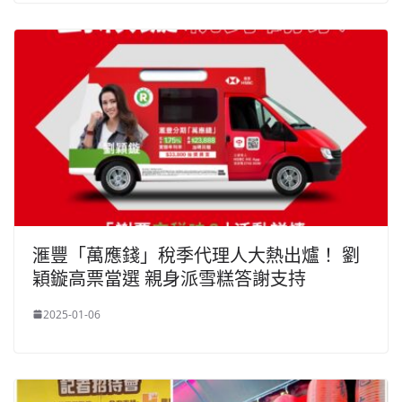
滙豐「萬應錢」稅季代理人大熱出爐！ 劉
穎鏇高票當選 親身派雪糕答謝支持
2025-01-06