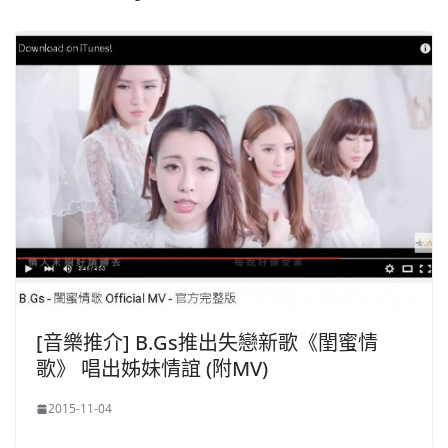
[音樂推介] B.Gs推出失戀新歌《閨蜜情
歌》 唱出姊妹情誼 (附MV)
2015-11-04