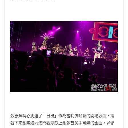
張惠妹精心挑選了「日出」作為當晚演唱會的開場歌曲，接
著下來她陸續向澳門觀眾獻上她多首炙手可熱的金曲，以懾