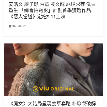
姜皓文 廖子妤 葉童 凌文龍 厄境求存 洗白
重生 「總會拍電影」計劃首季獲選作品
《惡人當道》定檔9.11上映
2025-08-01
《魔女》大結局呈現姜草套路 朴珍榮破解