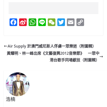
F
Si
W
Li
W
T
E
C
a
n
h
n
e
w
m
o
c
a
at
e
C
itt
ai
p
e
W
s
h
er
l
y
Air Supply 於澳門威尼斯人俘虜一眾樂迷（附圖輯）
b
ei
A
at
Li
黃耀明、林一峰出席《文藝復興2012音樂節》 一眾中
o
b
p
n
港台歌手同場獻技（附圖輯）
o
o
p
k
k
浩楠