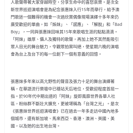
人歌聲帶著大家穿越時空，分享生命中的喜怒哀樂。是次全
新世界巡迴演唱會是為紀念張惠妹入行15年而舉行，給予澳
門歌迷一個難得的機會一次過欣賞偶像現場演繹十多年來仍
廣受歡迎的單曲，如「姊妹」、「感應」、「解脫」和「Bad
Boy」，一同與張惠妹回味其15年來歌唱生涯的點點滴滴。
「阿妹」雄厚、懾人及獨特的歌聲，再加上她不其然能吸引
眾人目光的舞台魅力，令觀眾拍案叫絕，使星期六晚的演唱
會為台上及台下的每一位創下一個有意義的回憶。
張惠妹多年來以高亢野性的聲音及張力十足的舞台演繹著
稱，在華語流行樂壇中已穩站天后地位，受歡迎程度首屈一
指。於90年代中期出道的「阿妹」旋即風靡世界各華人社
區，粉絲群不斷壯大擴充，更被堪稱為「台灣之光」。是次
《張惠妹世界巡迴演唱會》已在過去一年多走訪中國內地多
個城市，還有新加坡、馬來西亞、香港、澳洲、英國、美
國，以及她的出生地台灣。