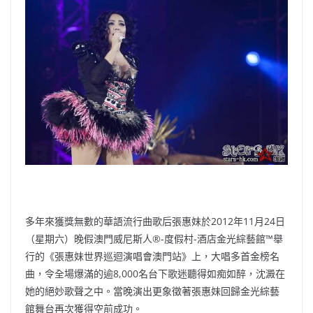
b
ei
A
at
Li
o
b
p
n
o
o
p
k
k
多年來獲獎無數的華語流行曲歌后張惠妹於2012年11月24日
（星期六）晚假澳門威尼斯人®-度假村-酒店金光綜藝館™舉
行的《張惠妹世界巡迴演唱會澳門站》上，大唱多首金榜名
曲，令全場爆滿的逾8,000名台下歌迷聽得如痴如醉，沈澱在
她的絕妙歌聲之中。當晚演出更象徵著張惠妹回歸金光綜藝
館舞台再次獲得空前成功。