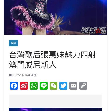
娛樂
台灣歌后張惠妹魅力四射
澳門威尼斯人
2012-11-26
浩楠
F
Si
W
Li
W
T
E
C
a
n
h
n
e
w
m
o
c
a
at
e
C
itt
ai
p
e
W
s
h
er
l
y