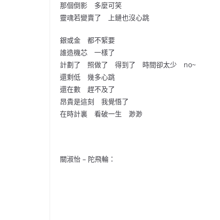
那個倒影 多麼可笑
靈魂若變賣了 上鏈也沒心跳
銀或金 都不緊要
誰造機芯 一樣了
計劃了 照做了 得到了 時間卻太少 no~
還剩低 幾多心跳
還在數 趕不及了
昂貴是這刻 我覺悟了
在時計裏 看破一生 渺渺
關淑怡 – 陀飛輪：