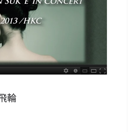
陀飛輪
C