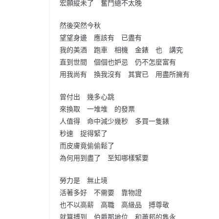
宏願縱未了 奮鬥總不太晚
然後突然今秋
望望身邊 應該有 已盡有
我的美酒 跑車 相機 金錶 也 講究
直到世間 個個也妒忌 仍不怎麼富有
用我尚有 換我沒有 其實已 用盡所擁有
曾付出 幾多心跳
來換取 一堆堆 的發票
人值得 命中減少幾秒 多買一隻錶
秒速 捉得緊了
而皮膚竟偷偷鬆了
為何用到盡了 至知哪樣緊要
勞力是 無止境
活著多好 不需要 靠物證
也不以高薪 高職 高級品 搏尊敬
就算搏到 伯爵那地位 和蕭邦的雋永