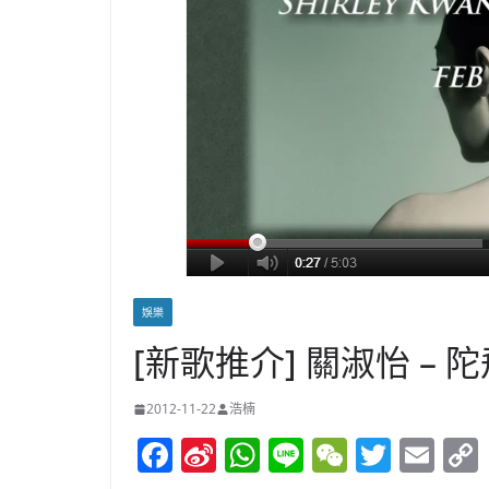
娛樂
[新歌推介] 關淑怡 – 
2012-11-22
浩楠
F
Si
W
Li
W
T
E