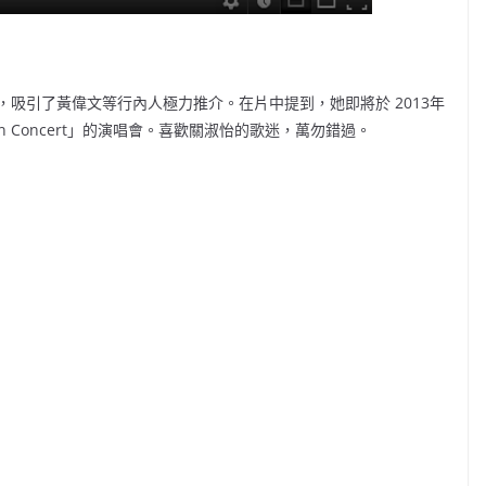
吸引了黃偉文等行內人極力推介。在片中提到，她即將於 2013年
uk ‘E’ In Concert」的演唱會。喜歡關淑怡的歌迷，萬勿錯過。