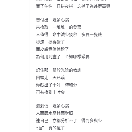
賣了任性 日拼夜拼 忘掉了為甚麼高興
曾付出 幾多心跳
來換取 一堆堆 的發票
人值得 命中減少幾秒 多買一隻錶
秒速 捉得緊了
而皮膚竟偷偷鬆了
為何用到盡了 至知哪樣緊要
記住那 關於光陰的教訓
回頭走 天已暗
你獻出了十吋 時和分
可有換到十吋金
還剩低 幾多心跳
人面跟水晶錶面對照
連自己 亦都分析不了 得到多與少
也許 真的瘋了