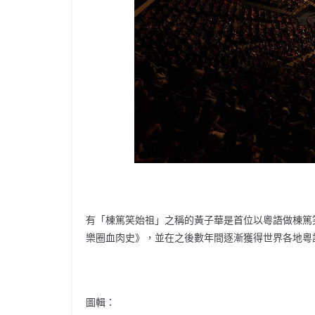
有「棟篤笑始祖」之稱的黃子華是首位以粵語做棟篤笑
樂圈血肉史》，並在之後數年間逐漸獲得世界各地粵
圖輯：