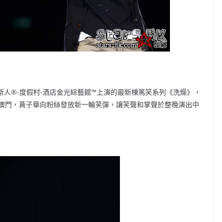
威尼斯人®-度假村-酒店金光綜藝館™上演的最新棟篤笑系列《洗燥》，
澳門，黃子華向粉絲發放新一輪笑彈，讓笑聲和掌聲於整晚演出中