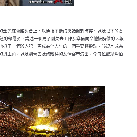
的金光綜藝館舞台上，以連接不斷的笑話諷刺時弊、以及眼下的香
分鐘的微電影，講述一個男子剛失去工作及準備向令他被解僱的人報
地抓了一個殺人犯，更成為他人生的一個重要轉捩點。該短片成為
的男主角，以及劉青雲及黎耀祥的友情客串演出，令每位觀眾均拍