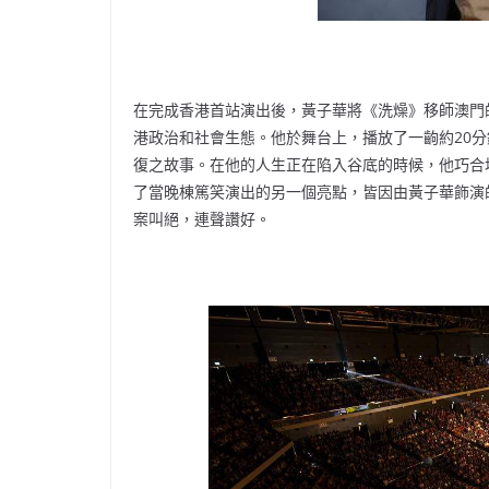
在完成香港首站演出後，黃子華將《洗燥》移師澳門
港政治和社會生態。他於舞台上，播放了一齣約20
復之故事。在他的人生正在陷入谷底的時候，他巧合
了當晚棟篤笑演出的另一個亮點，皆因由黃子華飾演
案叫絕，連聲讚好。