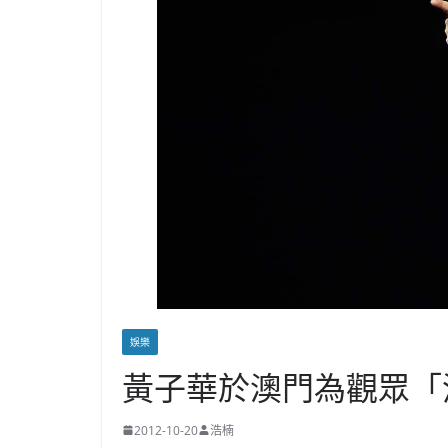
娛樂
黃子華於澳門為觀眾「
2012-10-20
浩楠