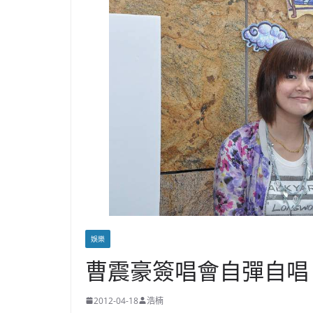
娛樂
曹震豪簽唱會自彈自唱
2012-04-18
浩楠