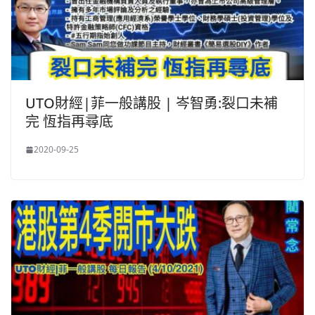
UTO財經|菲一般講股 | 岑智勇:裂口未補
完 恆指再尋底
2020-09-25