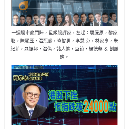
b
ei
A
at
Li
o
b
p
n
o
o
p
k
k
一週股市龍門陣，星級股評家，左起：驍騰原，黎家
聰，陳顯歷，温冠麟，岑智勇，李慧 芬，林家亨，朱
紀菲，聶振邦，温傑，諸人進，巨鯨，楊德華 ＆ 劉勝
鈞。