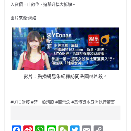
入貨價，止蝕位，追擊升幅大拆解。
圖片來源:網絡
影片：點播網易朱紀菲訪問冼國林片段。
#UTO財經 #菲一般講股 #藺常念 #意博資本亞洲執行董事
F
Si
W
Li
W
T
E
C