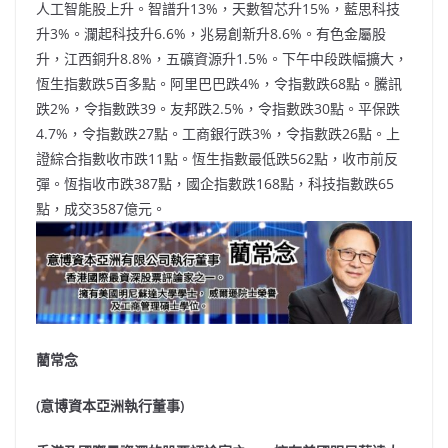
人工智能股上升。智譜升13%，天數智芯升15%，藍思科技
升3%。瀾起科技升6.6%，兆易創新升8.6%。有色金屬股
升，江西銅升8.8%，五礦資源升1.5%。下午中段跌幅擴大，
恆生指數跌5百多點。阿里巴巴跌4%，令指數跌68點。騰訊
跌2%，令指數跌39。友邦跌2.5%，令指數跌30點。平保跌
4.7%，令指數跌27點。工商銀行跌3%，令指數跌26點。上
證綜合指數收市跌11點。恆生指數最低跌562點，收市前反
彈。恆指收市跌387點，國企指數跌168點，科技指數跌65
點，成交3587億元。
藺常念
(意博資本亞洲執行董事)