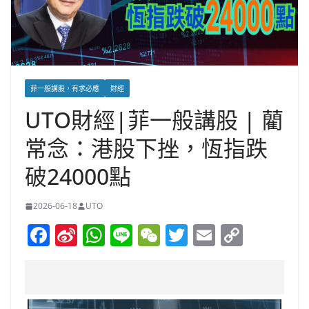
菲一般講股，有求必應
財經
UTO財經|菲一般講股 | 藺
常念：港股下挫，恆指跌
破24000點
2026-06-18
UTO
F
Si
W
Li
W
T
E
C
a
n
h
n
e
w
m
o
c
a
at
e
C
itt
ai
p
e
W
s
h
er
l
y