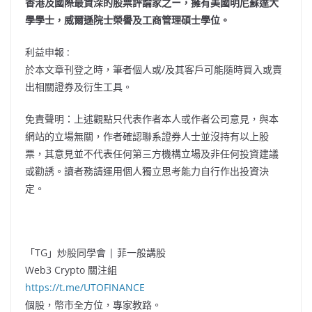
香港及國際最資深的股票評論家之ー，擁有美國明尼蘇達大
學學士，威爾遜院士榮譽及工商管理碩士學位。
利益申報 :
於本文章刊登之時，筆者個人或/及其客戶可能隨時買入或賣
出相關證券及衍生工具。
免責聲明：上述觀點只代表作者本人或作者公司意見，與本
網站的立場無關，作者確認聯系證券人士並沒持有以上股
票，其意見並不代表任何第三方機構立場及非任何投資建議
或勸誘。讀者務請運用個人獨立思考能力自行作出投資決
定。
「TG」炒股同學會 | 菲一般講股
Web3 Crypto 關注組
https://t.me/UTOFINANCE
個股，幣市全方位，專家教路。