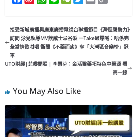
a
n
h
n
e
w
m
o
c
a
at
e
C
itt
ai
p
e
W
s
h
er
l
y
接受新城廣播與廣東廣播電視台聯播節目《灣區聲勢力》
b
ei
A
at
Li
訪問 泳兒執導MV飲威士忌谷淚 一Take過爆喊：唔係完
o
b
p
n
全當情歌咁唱 衛蘭《不藥而癒》奪「大灣區音樂榜」冠
o
o
p
k
軍
UTO財經|菲嚟開股 | 李慧芬：金活醫藥拓特色中藥源 看
k
高一線
You May Also Like