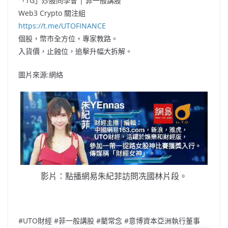
「TG」炒股同學會 | 菲一般講股
Web3 Crypto 關注組
https://t.me/UTOFINANCE
個股，幣市全方位，專家教路。
入貨價，止蝕位，追擊升幅大拆解。
圖片來源:網絡
影片：點播網易朱紀菲訪問冼國林片段。
#UTO財經 #菲一般講股 #藺常念 #意博資本亞洲執行董事