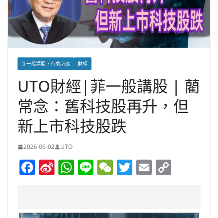
菲一般講股，有求必應
財經
UTO財經|菲一般講股 | 藺
常念：舊科技股再升，但
新上市科技股跌
2026-06-02
UTO
F
Si
W
Li
W
T
E
C
a
n
h
n
e
w
m
o
c
a
at
e
C
itt
ai
p
e
W
s
h
er
l
y