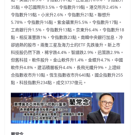
35點。中芯國際升3.5%，令指數升19點。港交所升2.45%，
令指數升19點。小米升2.6%，令指數升21點。聯想升
5.78%，令指數升16點。紫金礦業升5.5%，令指數升17點。
工商銀行升1.5%，令指數升13點。京東升6.4%，令指數升18
點。相反滙豐跌1%，令指數跌23點。南韓中央銀行加息，冷
卻過熱的股市。兩隻三星及海力士的ETF 先跌後升。新上市
科技股仍然下跌，稀宇跌4.4%，智譜跌2.9%，迅策跌2.9%。
但舊科技，軟件股升。金山軟件升1.4%，金蝶升4.7%，中國
軟件升4.8%。建滔積層板升4.4%，長飛光纖升9%。上證綜
合指數收市升10點。恆生指數收市升640點，國企指數升255
點，科技指數升234點，成交3737億元。
藺常念