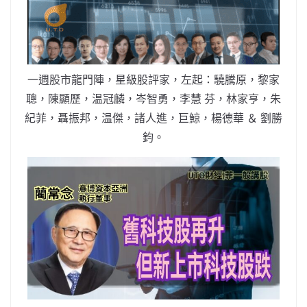
b
ei
A
at
Li
o
b
p
n
o
o
p
k
k
一週股市龍門陣，星級股評家，左起：驍騰原，黎家
聰，陳顯歷，温冠麟，岑智勇，李慧 芬，林家亨，朱
紀菲，聶振邦，温傑，諸人進，巨鯨，楊德華 ＆ 劉勝
鈞。