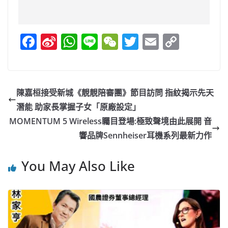
F
Si
W
Li
W
T
E
C
a
n
h
n
e
w
m
o
c
a
at
e
C
itt
ai
p
e
W
s
h
er
l
y
陳嘉桓接受新城《靚靚陪審團》節目訪問 指紋揭示先天
b
ei
A
at
Li
潛能 助家長掌握子女「原廠設定」
o
b
p
n
MOMENTUM 5 Wireless矚目登場:極致聲境由此展開 音
o
o
p
k
響品牌Sennheiser耳機系列最新力作
k
You May Also Like