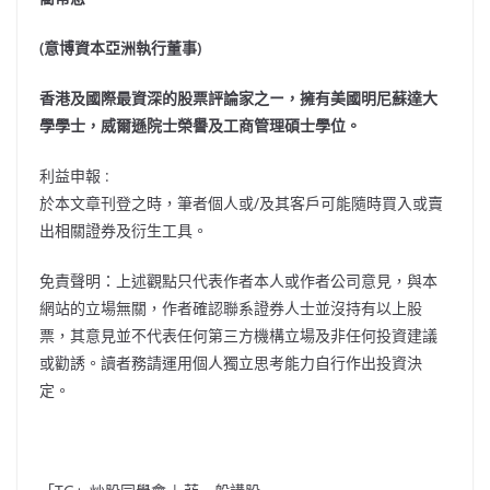
(意博資本亞洲執行董事)
香港及國際最資深的股票評論家之ー，擁有美國明尼蘇達大
學學士，威爾遜院士榮譽及工商管理碩士學位。
利益申報 :
於本文章刊登之時，筆者個人或/及其客戶可能隨時買入或賣
出相關證券及衍生工具。
免責聲明：上述觀點只代表作者本人或作者公司意見，與本
網站的立場無關，作者確認聯系證券人士並沒持有以上股
票，其意見並不代表任何第三方機構立場及非任何投資建議
或勸誘。讀者務請運用個人獨立思考能力自行作出投資決
定。