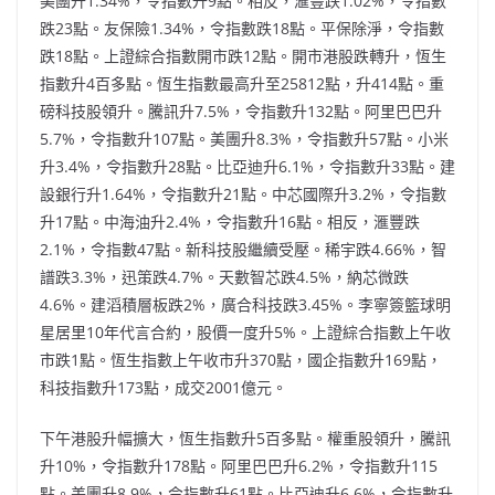
美團升1.34%，令指數升9點。相反，滙豐跌1.02%，令指數
跌23點。友保險1.34%，令指數跌18點。平保除淨，令指數
跌18點。上證綜合指數開市跌12點。開市港股跌轉升，恆生
指數升4百多點。恆生指數最高升至25812點，升414點。重
磅科技股領升。騰訊升7.5%，令指數升132點。阿里巴巴升
5.7%，令指數升107點。美團升8.3%，令指數升57點。小米
升3.4%，令指數升28點。比亞迪升6.1%，令指數升33點。建
設銀行升1.64%，令指數升21點。中芯國際升3.2%，令指數
升17點。中海油升2.4%，令指數升16點。相反，滙豐跌
2.1%，令指數47點。新科技股繼續受壓。稀宇跌4.66%，智
譜跌3.3%，迅策跌4.7%。天數智芯跌4.5%，納芯微跌
4.6%。建滔積層板跌2%，廣合科技跌3.45%。李寧簽籃球明
星居里10年代言合約，股價一度升5%。上證綜合指數上午收
市跌1點。恆生指數上午收市升370點，國企指數升169點，
科技指數升173點，成交2001億元。
下午港股升幅擴大，恆生指數升5百多點。權重股領升，騰訊
升10%，令指數升178點。阿里巴巴升6.2%，令指數升115
點。美團升8.9%，令指數升61點。比亞迪升6.6%，令指數升