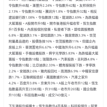
令指數升46點。滙豐升2.24%，令指數升42點。友邦保險升
2.13%，令指數升38點。騰訊升1.8%，令指數升32點。相反
建設銀行跌1.08%，令指數跌12點。龍湖跌2.69%，為跌幅最
大藍籌股。A股開市升9點。開市後港股升幅收窄，恆生指數
升1百多點。內房股個別發展，私營者下跌。碧桂園服務跌
6.8%，龍湖跌3.1%，碧桂園跌1.3%，雅居樂跌3.3%。世茂
附屬產品違約，股價急挫16%，世茂服務跌11%。但國企內
房股上升，華潤置地升6.67%，中國海外升6.63%，為升幅最
大藍籌股。手機設備股跌，舜宇光學跌5.83%，為跌幅最大藍
籌股，令指數跌18點；瑞聲跌4%。汽車股跌，吉利跌4.8%，
令指數跌10點；比亞迪跌2.33%。體育服裝股下跌，李寧跌
2.2%，安踏跌2.6%。豬肉股回吐，雨潤跌6.9%，中糧家佳康
跌1.7%。互聯網股造好，萬國數據升5%，汽車之家升
4.2%，百度升3.8%，京東升3%。A股上午收市升12點。恆生
指數最高升至23383點，升310點。收市升265點，國企指數
升103點，科技指數44點，成交743億元。
下午港股升幅擴大，恆生指數升4百多點。科技股領升。阿里