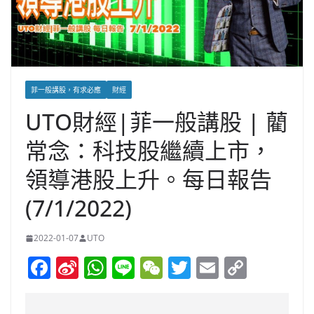
菲一般講股，有求必應
財經
UTO財經|菲一般講股 | 藺
常念：科技股繼續上市，
領導港股上升。每日報告
(7/1/2022)
2022-01-07
UTO
F
Si
W
Li
W
T
E
C
a
n
h
n
e
w
m
o
c
a
at
e
C
itt
ai
p