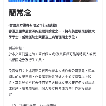
藺常念
(智易東方證券有限公司行政總裁)
香港及國際最資深的股票評論家之ー，擁有美國明尼蘇達大
學學士，威爾遜院士榮譽及工商管理碩士學位。
利益申報 :
於本文章刊登之時，筆者個人或/及其客戶可能隨時買入或賣
出相關證券及衍生工具。
免責聲明：上述觀點只代表作者本人或作者公司意見，與本
網站的立場無關，作者確認聯系證券人士並沒持有以上股
票，其意見並不代表任何第三方機構立場及非任何投資建議
或勸誘。讀者務請運用個人獨立思考能力自行作出投資決
定。
「TG」炒股同學會 | 菲一般講股