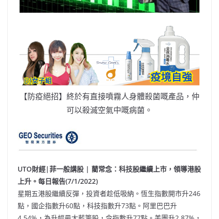
【防疫絕招】終於有直接噴霧人身體殺菌嘅產品，仲
可以殺滅空氣中嘅病菌。
UTO財經|菲一般講股 | 藺常念：科技股繼續上市，領導港股
上升。每日報告(7/1/2022)
星期五港股繼續反彈，投資者趁低吸納。恆生指數開市升246
點，國企指數升60點，科技指數升73點。阿里巴巴升
4.54%，為升幅最大藍籌股，令指數升77點。美團升2.87%，