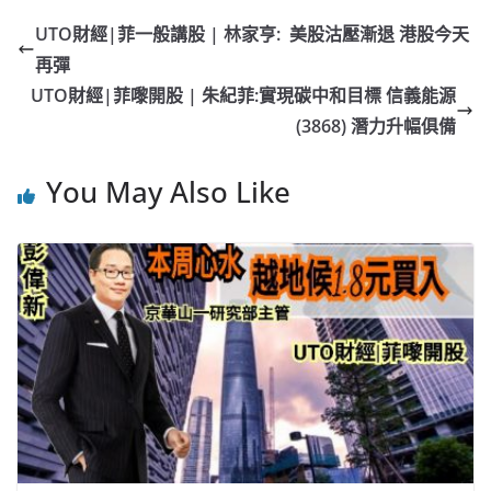
e
W
s
h
er
l
y
UTO財經|菲一般講股 | 林家亨: 美股沽壓漸退 港股今天
b
ei
A
at
Li
再彈
o
b
p
n
UTO財經|菲嚟開股 | 朱紀菲:實現碳中和目標 信義能源
o
o
p
k
(3868) 潛力升幅俱備
k
You May Also Like