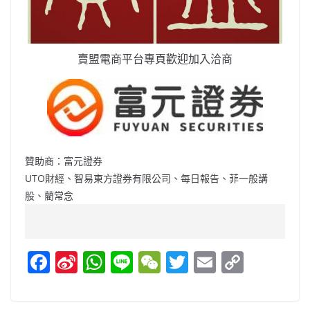
賣盟電商平台專頁歡迎加入洽商
贊助商：富元證券
UTO財經、智易東方證券有限公司、每日報告、菲一般講
股、藺常念
F
Si
W
Li
W
T
E
C
a
n
h
n
e
w
m
o
c
a
at
e
C
itt
ai
p