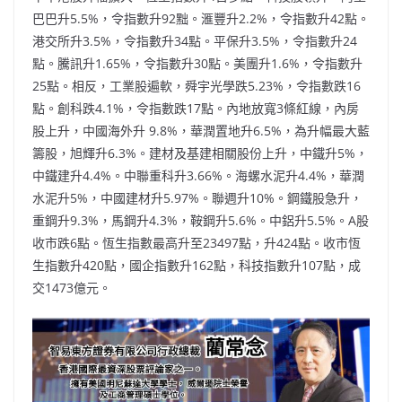
巴巴升5.5%，令指數升92黜。滙豐升2.2%，令指數升42點。
港交所升3.5%，令指數升34點。平保升3.5%，令指數升24
點。騰訊升1.65%，令指數升30點。美團升1.6%，令指數升
25點。相反，工業股遍軟，舜宇光學跌5.23%，令指數跌16
點。創科跌4.1%，令指數跌17點。內地放寬3條紅線，內房
股上升，中國海外升 9.8%，華潤置地升6.5%，為升幅最大藍
籌股，旭輝升6.3%。建材及基建相關股份上升，中鐵升5%，
中鐵建升4.4%。中聯重科升3.66%。海螺水泥升4.4%，華潤
水泥升5%，中國建材升5.97%。聯週升10%。鋼鐵股急升，
重鋼升9.3%，馬鋼升4.3%，鞍鋼升5.6%。中鋁升5.5%。A股
收市跌6點。恆生指數最高升至23497點，升424點。收市恆
生指數升420點，國企指數升162點，科技指數升107點，成
交1473億元。