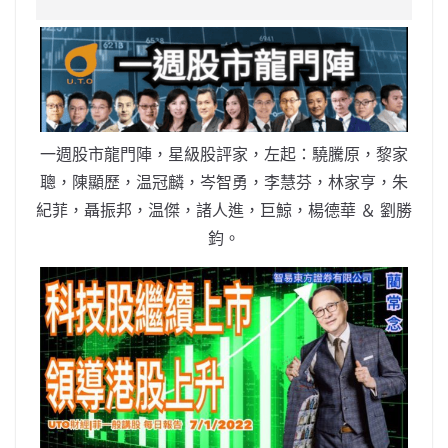
e
W
s
h
er
l
y
b
ei
A
at
Li
o
b
p
n
o
o
p
k
k
一週股市龍門陣，星級股評家，左起：驍騰原，黎家
聰，陳顯歷，温冠麟，岑智勇，李慧芬，林家亨，朱
紀菲，聶振邦，温傑，諸人進，巨鯨，楊德華 ＆ 劉勝
鈞。