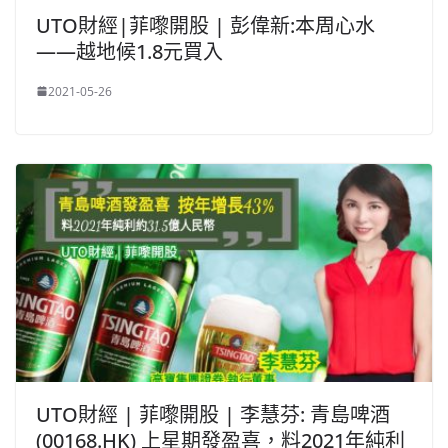
UTO財經|菲嚟開股 | 彭偉新:本周心水
——越地候1.8元買入
2021-05-26
UTO財經 | 菲嚟開股 | 李慧芬: 青島啤酒
(00168.HK) 上星期發盈喜，料2021年純利