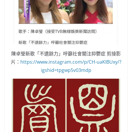
陳卓瑩新歌「不遺餘力」呼籲社會關注抑鬱症 剪接影
片：
https://www.instagram.com/p/CH-uaKIBUxy/?
igshid=tpgwp5v03mdp