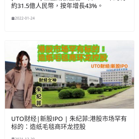
約31.5億人民幣，按年增長43%。
2022-01-24
UTO财经|新股IPO | 朱纪菲:港股市场罕有
标的：造纸毛毯商环龙控股