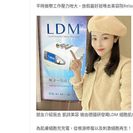
平時做嘢工作壓力咁大，放假最好就喺去美容院
Rela
朋友介紹我去
凱詩美容
做由德國研發嘅
LDM
細胞肌
為肌膚細胞充充電，從根源修復以及刺激細胞再生！