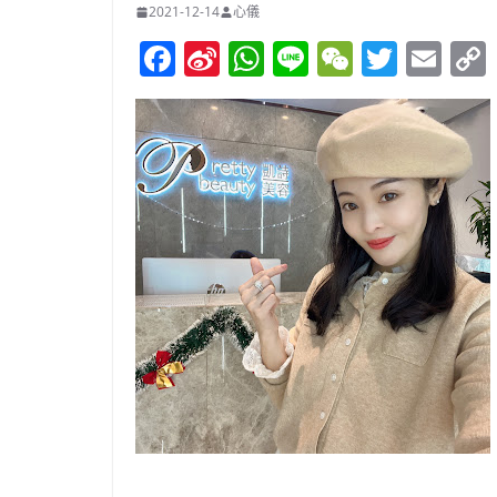
2021-12-14
心儀
F
Si
W
Li
W
T
E
a
n
h
n
e
w
m
c
a
at
e
C
itt
ai
e
W
s
h
er
l
b
ei
A
at
o
b
p
o
o
p
k