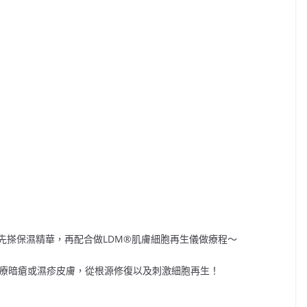
先搽保濕精華，再配合做
LDM
®️
肌膚細胞再生儀做療程～
療暗瘡或濕疹皮膚，從根源修復以及刺激細胞再生！