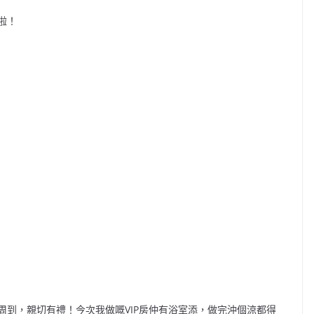
啦！
周到，親切有禮！今次我做嘅
VIP
房仲有浴室添，做完沖個涼都得