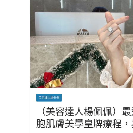
美容達人楊佩佩
（美容達人楊佩佩）最
胞肌膚美學皇牌療程，