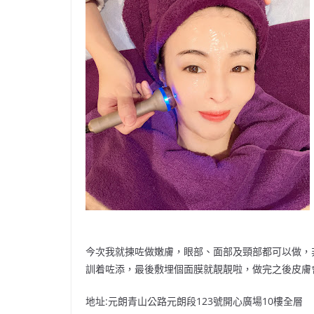
今次我就揀咗做嫩膚，眼部、面部及頸部都可以做，
訓着咗添，最後敷埋個面膜就靚靚啦，做完之後皮膚
地址
:
元朗青山公路元朗段
123
號開心廣場
10
樓全層