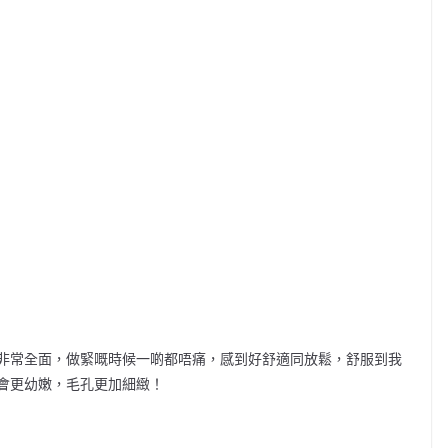
非常全面，做緊嘅時候一啲都唔痛，感到好舒適同放鬆，舒服到我
會更幼嫩，毛孔更加細緻！