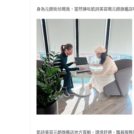
身為元朗街坊嘅我，當然揀咗凱詩美容嘅元朗旗艦店
凱詩美容元朗旗艦店地方寬躺，環境舒適，職員服務