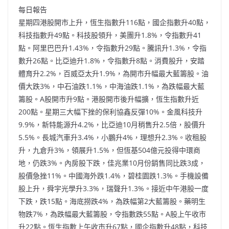
每日報告
星期四港股開市上升，恆生指數升116點，國企指數升40點，
科技指數升49點。科技股領升，美團升1.8%，令指數升41
點。阿里巴巴升1.43%，令指數升29點。騰訊升1.3%，令指
數升26點。比亞迪升1.8%，令指數升8點。消費股升，安踏
體育升2.2%，百威亞太升1.9%，為開市升幅最大藍籌股。油
價大跌3%，中石油跌1.1%，中海油跌1.1%，為跌幅最大藍
籌股。A股開市升9點。港股開市後升幅擴，恆生指數升近
200點。星期三大幅下挫的保利協鑫反彈10%。金風科技升
9.9%，新特能源升4.2%，比亞迪10月稍售升2.5倍，股價升
5.5%。長城汽車升3.4%，小鵬升4%，理想升2.3%。收租股
升，九倉升3%，領展升1.5%，但恆基504億元投得中環商
地，仍跌3%。內房股下跌，佳兆業10月份銷售同比跌3成，
股價急挫11%。中國海外跌1.4%，碧桂園跌1.3%。手機設備
股上升，舜宇光學升3.3%，瑞聲升1.3%。接近中午港股一度
下跌，跌15點。海底撈跌4%，為跌幅第2大藍籌股。藥明生
物跌7%，為跌幅最大藍籌股，令指數跌55點。A股上午收市
升22點。恆生指數上午收市升67點，國企指數升48點，科技