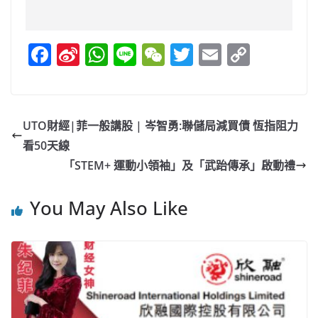
F
Si
W
Li
W
T
E
C
a
n
h
n
e
w
m
o
c
a
at
e
C
itt
ai
p
e
W
s
h
er
l
y
UTO財經|菲一般講股 | 岑智勇:聯儲局減買債 恆指阻力
b
ei
A
at
Li
看50天線
o
b
p
n
「STEM+ 運動小領袖」及「武跆傳承」啟動禮
o
o
p
k
You May Also Like
k