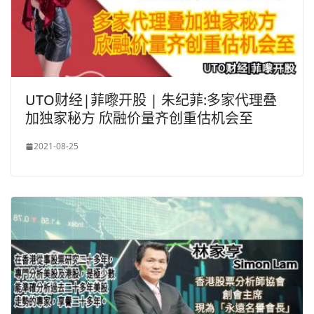
UTO财经|菲嚟开股 | 朱纪菲:多家代理叠
加独家秘方 欣融价量齐创重估机会至
2021-08-25