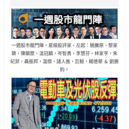
c
a
at
e
C
itt
ai
p
e
W
s
h
er
l
y
b
ei
A
at
Li
o
b
p
n
o
o
p
k
k
一週股市龍門陣，星級股評家，左起：驍騰原，黎家
聰，陳顯歷，温冠麟，岑智勇，李慧芬，林家亨，朱
紀菲，聶振邦，温傑，諸人進，巨鯨，楊德華 ＆ 劉勝
鈞。