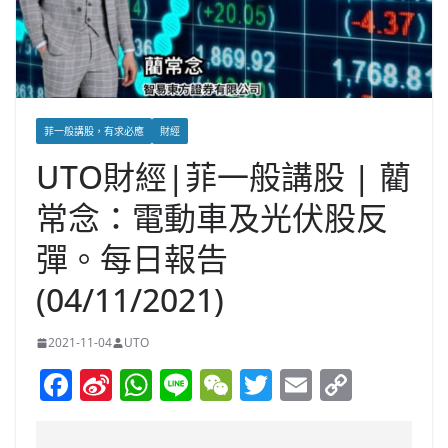
菲一般講股，有求必應
財經
UTO財經|菲一般講股 | 藺
常念：電動車及光伏股反
彈。每日報告
(04/11/2021)
2021-11-04
UTO
F
Si
W
Li
W
T
E
C
a
n
h
n
e
w
m
o