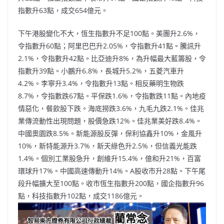
指數升63點，成交654億元。
下午港股變化不大，恆生指數升不足100點。美團升2.6%，
令指數升60點；阿里巴巴升2.05%，令指數升41點。騰訊升
2.1%，令指數升42點。比亞迪升8%，為升幅最大藍籌股，令
指數升39點。小鵬升6.8%，長城升5.2%，五菱汽車升
4.2%。李寧升3.4%，令指數升13點。相反藥明生物跌
8.7%，令指數跌67點。平保跌1.6%，令指數跌11點。內地疫
情惡化，餐飲股下跌。海底撈跌3.6%，九毛九跌2.1%。佳兆
業傳流動性出現問題，股價急跌12%。佳兆業美好跌8.4%。
中國奧園跌8.5%。新能源股反彈，保利協鑫升10%，金風升
10%，新特能源升3.7%，新天綠色升2.5%，但信義光能跌
1.4%。個別工業股急升，創維升15.4%，億和升21%，百富
環球升17%。中國高速傳動升14%。A股收市升28點。下午尾
段升幅擴大至100點。收市恆生指數升200點，國企指數升96
點，科技指數升102點，成交1186億元。