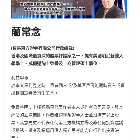
藺常念
(智易東方證券有限公司行政總裁)
香港及國際最資深的股票評論家之ー，擁有美國明尼蘇達大
學學士，威爾遜院士榮譽及工商管理碩士學位。
利益申報 :
於本文章刊登之時，筆者個人或/及其客戶可能隨時買入或賣
出相關證券及衍生工具。
免責聲明：上述觀點只代表作者本人或作者公司意見，與本
網站的立場無關，作者確認聯系證券人士並沒持有以上股
票，其意見並不代表任何第三方機構立場及非任何投資建議
或勸誘。讀者務請運用個人獨立思考能力自行作出投資決
定。