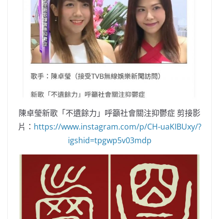
陳卓瑩新歌「不遺餘力」呼籲社會關注抑鬱症 剪接影
片：
https://www.instagram.com/p/CH-uaKIBUxy/?
igshid=tpgwp5v03mdp