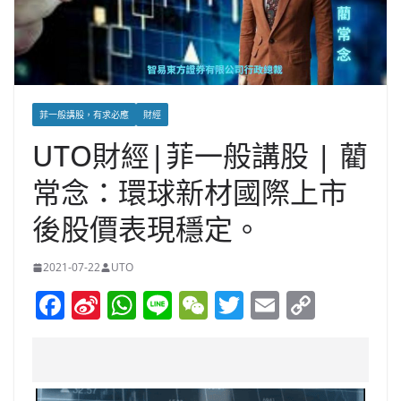
菲一般講股，有求必應
財經
UTO財經|菲一般講股 | 藺
常念：環球新材國際上市
後股價表現穩定。
2021-07-22
UTO
F
Si
W
Li
W
T
E
C
a
n
h
n
e
w
m
o
c
a
at
e
C
itt
ai
p
e
W
s
h
er
l
y