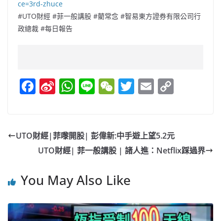
ce=3rd-zhuce
#UTO財經 #菲一般講股 #藺常念 #智易東方證券有限公司行
政總裁 #每日報告
F
Si
W
Li
W
T
E
C
a
n
h
n
e
w
m
o
c
a
at
e
C
itt
ai
p
e
W
s
h
er
l
y
UTO財經|菲嚟開股| 彭偉新:中手遊上望5.2元
b
ei
A
at
Li
UTO財經| 菲一般講股 | 諸人進：Netflix踩過界
o
b
p
n
o
o
p
k
You May Also Like
k