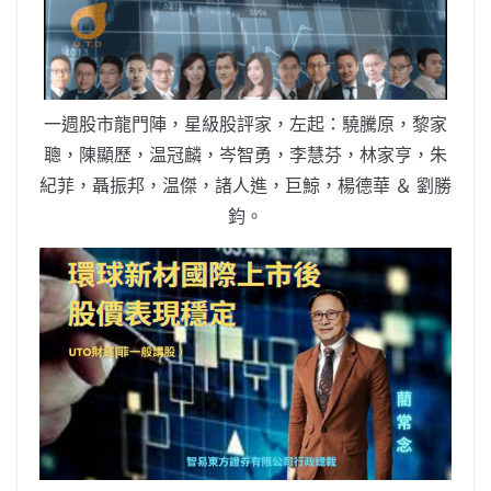
b
ei
A
at
Li
o
b
p
n
o
o
p
k
k
一週股市龍門陣，星級股評家，左起：驍騰原，黎家
聰，陳顯歷，温冠麟，岑智勇，李慧芬，林家亨，朱
紀菲，聶振邦，温傑，諸人進，巨鯨，楊德華 ＆ 劉勝
鈞。