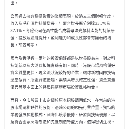
出。
公司過去擁有穩健紮實的業績表現，於過去三個財報年度，
收入及凈利潤均持續增長，年覆合增長率分別達33.7%及
37.1%。考慮公司在高性能合成雲母珠光顏料產能的持續研
發、投放及產能提升，盈利能力和成長性都會有顯著的增
長，前景可期。
國內及香港近一兩年的投資偏好都是以增長股為主，對於科
技創新以及大消費板塊青睞有加。同時，港股市場風格偏好
資金質量更佳、現金流狀況較好的企業，環球新材國際技術
壁壘紮實、所處賽道優越、業績高增長確定性強、資金質量
優異等基本面上的特點與整體市場投資風格吻合。
而且，今次股票上市定價較原本招股範圍低水，在當前的港
股市場屬稀缺性的股份，憑藉公司的領先行業位置、獨特的
業務發展驅動模式、國際化競爭優勢、研發與技術優勢，以
及符合國家高端制造和先進制造轉型方向，值得密切注視。