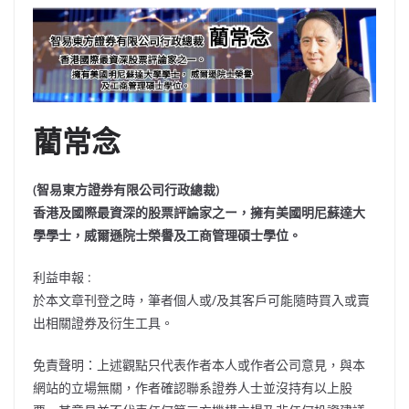
藺常念
(智易東方證券有限公司行政總裁)
香港及國際最資深的股票評論家之ー，擁有美國明尼蘇達大
學學士，威爾遜院士榮譽及工商管理碩士學位。
利益申報 :
於本文章刊登之時，筆者個人或/及其客戶可能隨時買入或賣
出相關證券及衍生工具。
免責聲明：上述觀點只代表作者本人或作者公司意見，與本
網站的立場無關，作者確認聯系證券人士並沒持有以上股