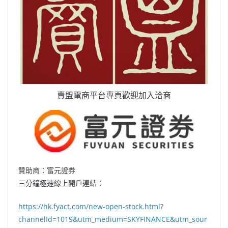
賣盟電商平台專頁歡迎加入洽商
贊助商：富元證券
三分鐘極速線上開戶連結：
https://hk.fyact.com/new-open-stock.html?
channelId=1019&utm_medium=SKYFINANCE&utm_sour