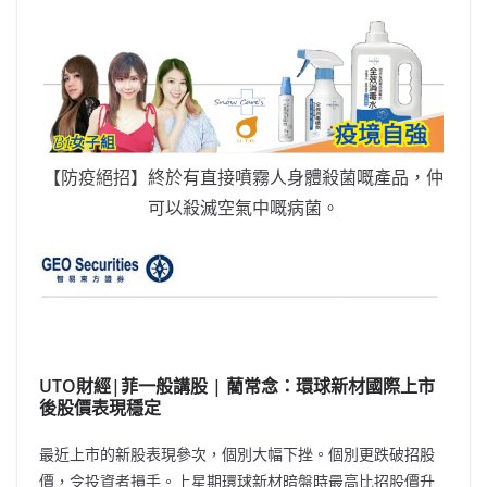
【防疫絕招】終於有直接噴霧人身體殺菌嘅產品，仲
可以殺滅空氣中嘅病菌。
UTO財經|菲一般講股 | 藺常念：環球新材國際上市
後股價表現穩定
最近上市的新股表現參次，個別大幅下挫。個別更跌破招股
價，令投資者損手。上星期環球新材暗盤時最高比招股價升