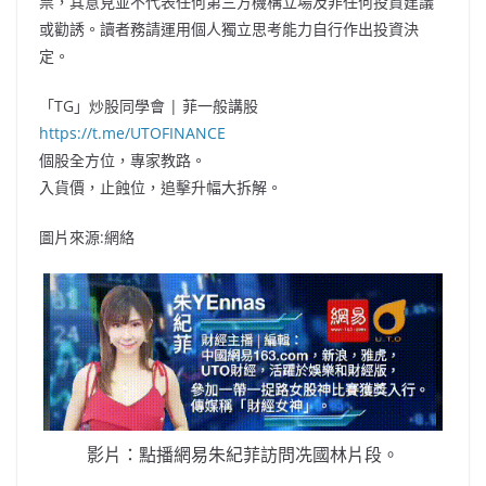
票，其意見並不代表任何第三方機構立場及非任何投資建議
或勸誘。讀者務請運用個人獨立思考能力自行作出投資決
定。
「TG」炒股同學會 | 菲一般講股
https://t.me/UTOFINANCE
個股全方位，專家教路。
入貨價，止蝕位，追擊升幅大拆解。
圖片來源:網絡
影片：點播網易朱紀菲訪問冼國林片段。