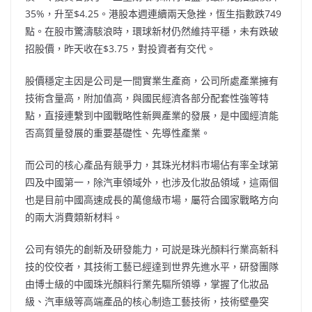
35%，升至$4.25。港股本週連續兩天急挫，恆生指數跌749
點。在股市驚濤駭浪時，環球新材仍然維持平穩，未有跌破
招股價，昨天收在$3.75，對投資者有交代。
股價穩定主因是公司是一間實業生產商，公司所處產業擁有
技術含量高，附加值高，與國民經濟各部分配套性強等特
點，直接連繫到中國戰略性新興產業的發展，是中國經濟能
否高質量發展的重要基礎性、先導性產業。
而公司的核心產品有競爭力，其珠光材料市場佔有率全球第
四及中國第一，除汽車領域外，也涉及化妝品領域，這兩個
也是目前中國高速成長的萬億級市場，屬符合國家戰略方向
的兩大消費類新材料。
公司有領先的創新及研發能力，可説是珠光顏料行業高新科
技的佼佼者，其技術工藝已經達到世界先進水平，研發團隊
由博士級的中國珠光顏料行業先驅所領導，掌握了化妝品
級、汽車級等高端產品的核心制造工藝技術，技術壁壘突